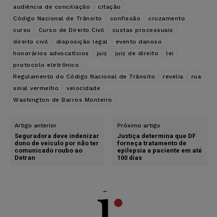
audiência de conciliação
citação
Código Nacional de Trânsito
confissão
cruzamento
curso
Curso de Direito Civil
custas processuais
direito civil
disposição legal
evento danoso
honorários advocatícios
juiz
juiz de direito
lei
protocolo eletrônico
Regulamento do Código Nacional de Trânsito
revelia
rua
sinal vermelho
velocidade
Washington de Barros Monteiro
Artigo anterior
Próximo artigo
Seguradora deve indenizar
Justiça determina que DF
dono de veículo por não ter
forneça tratamento de
comunicado roubo ao
epilepsia a paciente em até
Detran
100 dias