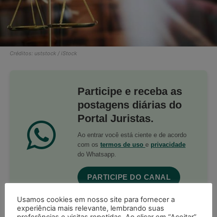
Créditos: uststock / iStock
Participe e receba as
postagens diárias do
Portal Juristas.
Ao entrar você está ciente e de acordo
com os
termos de uso
e
privacidade
do Whatsapp.
PARTICIPE DO CANAL
Usamos cookies em nosso site para fornecer a
experiência mais relevante, lembrando suas
preferências e visitas repetidas. Ao clicar em “Aceitar”,