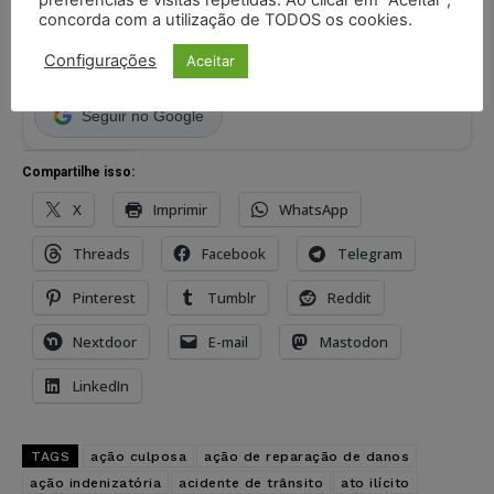
concorda com a utilização de TODOS os cookies.
Acompanhe o Juristas no Google News
Configurações
Aceitar
receba as principais notícias jurídicas do Brasil
Seguir no Google
Compartilhe isso:
X
Imprimir
WhatsApp
Threads
Facebook
Telegram
Pinterest
Tumblr
Reddit
Nextdoor
E-mail
Mastodon
LinkedIn
TAGS
ação culposa
ação de reparação de danos
ação indenizatória
acidente de trânsito
ato ilícito