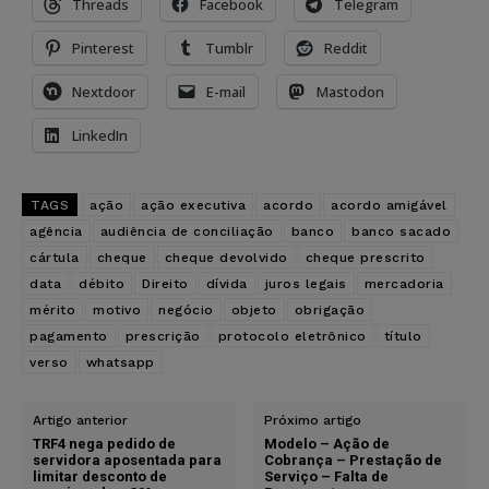
Threads
Facebook
Telegram
Pinterest
Tumblr
Reddit
Nextdoor
E-mail
Mastodon
LinkedIn
TAGS
ação
ação executiva
acordo
acordo amigável
agência
audiência de conciliação
banco
banco sacado
cártula
cheque
cheque devolvido
cheque prescrito
data
débito
Direito
dívida
juros legais
mercadoria
mérito
motivo
negócio
objeto
obrigação
pagamento
prescrição
protocolo eletrônico
título
verso
whatsapp
Artigo anterior
Próximo artigo
TRF4 nega pedido de
Modelo – Ação de
servidora aposentada para
Cobrança – Prestação de
limitar desconto de
Serviço – Falta de