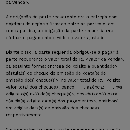
da venda>.
A obrigação da parte requerente era a entrega do(s)
objeto(s) do negócio firmado entre as partes e, em
contrapartida, a obrigação da parte requerida era
efetuar o pagamento devido do valor ajustado.
Diante disso, a parte requerida obrigou-se a pagar à
parte requerente o valor total de R$ <valor da venda>,
da seguinte forma: entrega de <digite a quantidade>
cártula(s) de cheque de emissão de <data(s) de
emissão do(s) cheque(s)>, no valor total de R$ <digite
valor total dos cheques>, banco: , agência: , nºs
<digite o(s) nº(s) do(s) cheque(s)>, pós-datado(s) para
o(s) dia(s) <digite data(s) dos pagamentos>, emitido(s)
em <digite data(s) de emissão dos cheques>,
respectivamente.
Cumpre salientar que a parte requerente não propôs