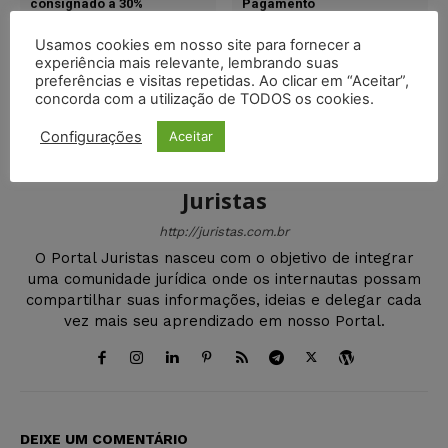
consignado a 30%
Pagamento
Usamos cookies em nosso site para fornecer a
experiência mais relevante, lembrando suas
preferências e visitas repetidas. Ao clicar em “Aceitar”,
concorda com a utilização de TODOS os cookies.
Configurações
Aceitar
Juristas
http://juristas.com.br
O Portal Juristas nasceu com o objetivo de integrar
uma comunidade jurídica onde os internautas possam
compartilhar suas informações, ideias e delegar cada
vez mais seu aprendizado em nosso Portal.
DEIXE UM COMENTÁRIO