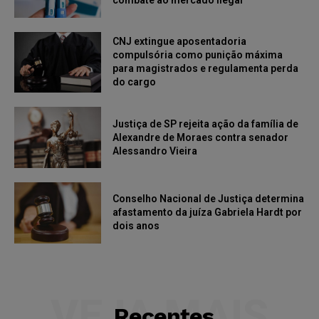
combate ao mercado ilegal
CNJ extingue aposentadoria
compulsória como punição máxima
para magistrados e regulamenta perda
do cargo
Justiça de SP rejeita ação da família de
Alexandre de Moraes contra senador
Alessandro Vieira
Conselho Nacional de Justiça determina
afastamento da juíza Gabriela Hardt por
dois anos
VEJA MAIS
Recentes