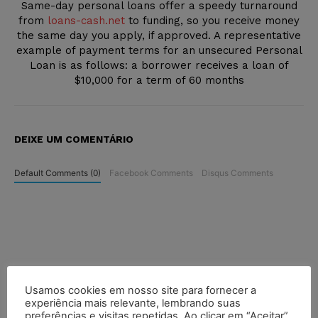
Same-day personal loans offer a speedy turnaround
from
loans-cash.net
to funding, so you receive money
the same day you apply, if approved. A representative
example of payment terms for an unsecured Personal
Loan is as follows: a borrower receives a loan of
$10,000 for a term of 60 months
DEIXE UM COMENTÁRIO
Default Comments (0)
Facebook Comments
Disqus Comments
Usamos cookies em nosso site para fornecer a
experiência mais relevante, lembrando suas
preferências e visitas repetidas. Ao clicar em “Aceitar”,