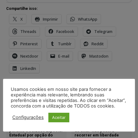
Compartilhe isso:
X
Imprimir
WhatsApp
Threads
Facebook
Telegram
Pinterest
Tumblr
Reddit
Nextdoor
E-mail
Mastodon
LinkedIn
TAGS
ação penal
associação criminosa
Usamos cookies em nosso site para fornecer a
experiência mais relevante, lembrando suas
Geddel Vieira Lima
julgamento
lavagem de dinheiro
preferências e visitas repetidas. Ao clicar em “Aceitar”,
lúcio vieira lima
stf
concorda com a utilização de TODOS os cookies.
Configurações
Aceitar
Artigo anterior
Próximo artigo
Processamento da ação
Condenado pela “Chacina
perante o Juizado Especial
de Unaí” não poderá
Estadual por opção do
recorrer em liberdade