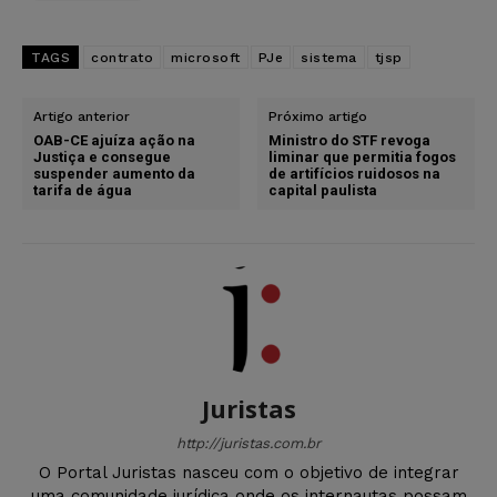
TAGS
contrato
microsoft
PJe
sistema
tjsp
Artigo anterior
Próximo artigo
OAB-CE ajuíza ação na
Ministro do STF revoga
Justiça e consegue
liminar que permitia fogos
suspender aumento da
de artifícios ruidosos na
tarifa de água
capital paulista
Juristas
http://juristas.com.br
O Portal Juristas nasceu com o objetivo de integrar
uma comunidade jurídica onde os internautas possam