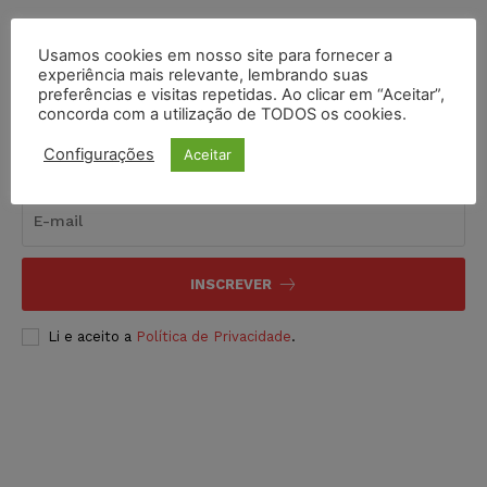
Usamos cookies em nosso site para fornecer a
experiência mais relevante, lembrando suas
preferências e visitas repetidas. Ao clicar em “Aceitar”,
concorda com a utilização de TODOS os cookies.
Configurações
Aceitar
Inscreva-se
INSCREVER
Li e aceito a
Política de Privacidade
.