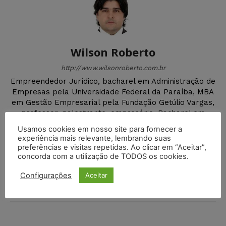
Wilson Roberto
http://www.wilsonroberto.com.br
Empreendedor Jurídico, bacharel em Administração de
Empresas pela Universidade Federal da Paraíba, MBA
em Gestão Empresarial pela Fundação Getúlio Vargas,
professor, palestrante, empresário, Bacharel em
Direito pelo Unipê, especialista e mestre em Direito
Usamos cookies em nosso site para fornecer a
Internacional pela Faculdade de Direito da
experiência mais relevante, lembrando suas
Universidade Clássica de Lisboa. Foi doutorando em
preferências e visitas repetidas. Ao clicar em “Aceitar”,
Direito Empresarial pela mesma Universidade. Autor
concorda com a utilização de TODOS os cookies.
de livros e artigos.
Configurações
Aceitar