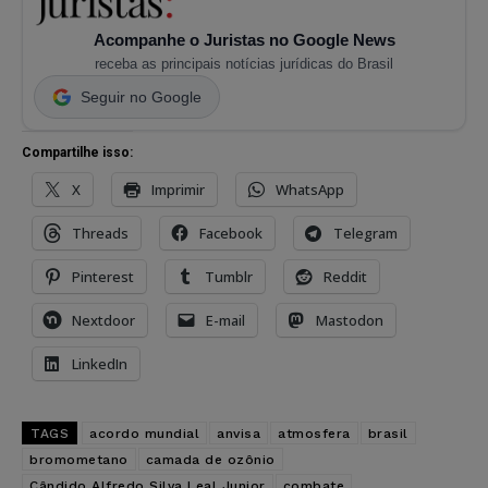
Acompanhe o Juristas no Google News
receba as principais notícias jurídicas do Brasil
Seguir no Google
Compartilhe isso:
X
Imprimir
WhatsApp
Threads
Facebook
Telegram
Pinterest
Tumblr
Reddit
Nextdoor
E-mail
Mastodon
LinkedIn
TAGS
acordo mundial
anvisa
atmosfera
brasil
bromometano
camada de ozônio
Cândido Alfredo Silva Leal Junior
combate