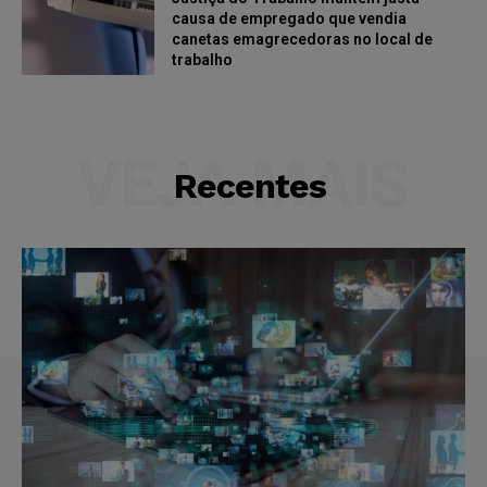
causa de empregado que vendia
canetas emagrecedoras no local de
trabalho
VEJA MAIS
Recentes