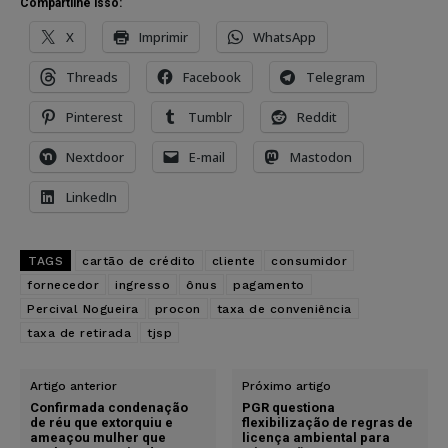
Compartilhe isso:
X
Imprimir
WhatsApp
Threads
Facebook
Telegram
Pinterest
Tumblr
Reddit
Nextdoor
E-mail
Mastodon
LinkedIn
TAGS
cartão de crédito
cliente
consumidor
fornecedor
ingresso
ônus
pagamento
Percival Nogueira
procon
taxa de conveniência
taxa de retirada
tjsp
Artigo anterior
Próximo artigo
Confirmada condenação
PGR questiona
de réu que extorquiu e
flexibilização de regras de
ameaçou mulher que
licença ambiental para