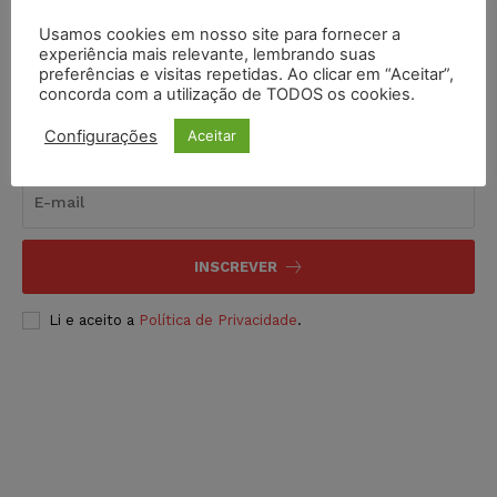
Usamos cookies em nosso site para fornecer a
experiência mais relevante, lembrando suas
preferências e visitas repetidas. Ao clicar em “Aceitar”,
concorda com a utilização de TODOS os cookies.
Configurações
Aceitar
Inscreva-se
INSCREVER
Li e aceito a
Política de Privacidade
.