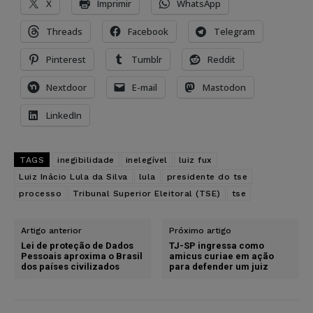
X
Imprimir
WhatsApp
Threads
Facebook
Telegram
Pinterest
Tumblr
Reddit
Nextdoor
E-mail
Mastodon
LinkedIn
TAGS
inegibilidade
inelegível
luiz fux
Luiz Inácio Lula da Silva
lula
presidente do tse
processo
Tribunal Superior Eleitoral (TSE)
tse
Artigo anterior
Próximo artigo
Lei de proteção de Dados
TJ-SP ingressa como
Pessoais aproxima o Brasil
amicus curiae em ação
dos países civilizados
para defender um juiz