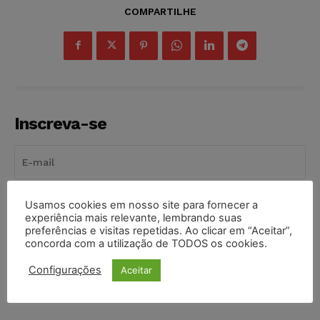
COMPARTILHE
Inscreva-se
Usamos cookies em nosso site para fornecer a
INSCREVER
experiência mais relevante, lembrando suas
preferências e visitas repetidas. Ao clicar em “Aceitar”,
Li e aceito a
Política de Privacidade
.
concorda com a utilização de TODOS os cookies.
Configurações
Aceitar