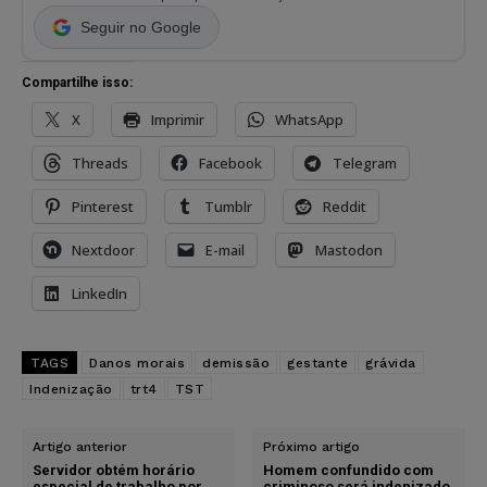
Seguir no Google
Compartilhe isso:
X
Imprimir
WhatsApp
Threads
Facebook
Telegram
Pinterest
Tumblr
Reddit
Nextdoor
E-mail
Mastodon
LinkedIn
TAGS
Danos morais
demissão
gestante
grávida
Indenização
trt4
TST
Artigo anterior
Próximo artigo
Servidor obtém horário
Homem confundido com
especial de trabalho por
criminoso será indenizado