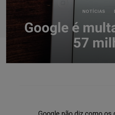
NOTÍCIAS
Google é mult
57 mil
Google não diz como os
d