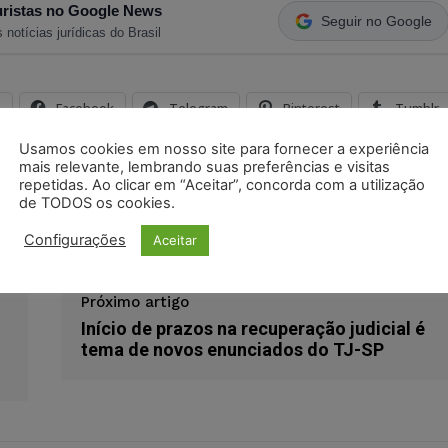
ristas no Google News
Seguir no Google
 notícias jurídicas do Brasil
s
Facebook
Telegram
Pinterest
Tumblr
odon
LinkedIn
Usamos cookies em nosso site para fornecer a experiência
mais relevante, lembrando suas preferências e visitas
repetidas. Ao clicar em “Aceitar”, concorda com a utilização
de TODOS os cookies.
teção
proteção de dados
união europeia
Configurações
Aceitar
Próximo artigo
Início de prazos na recuperação judicial é
tema de novos enunciados do TJ-SP