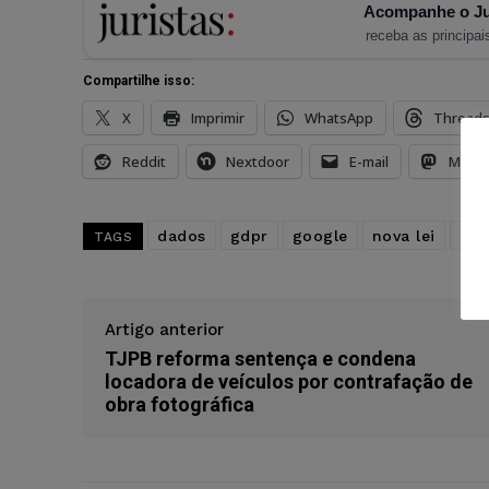
Acompanhe o Ju
receba as principais
Compartilhe isso:
X
Imprimir
WhatsApp
Thread
Reddit
Nextdoor
E-mail
Mast
dados
gdpr
google
nova lei
pro
TAGS
Artigo anterior
TJPB reforma sentença e condena
locadora de veículos por contrafação de
obra fotográfica