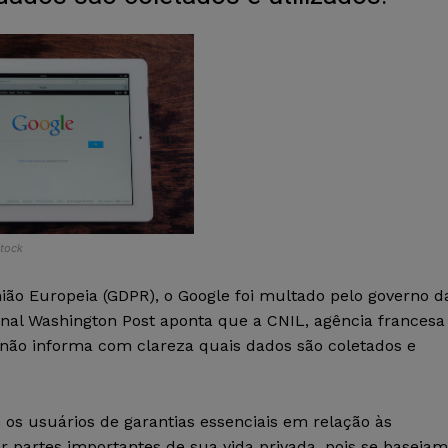
Stock
nião Europeia (GDPR), o Google foi multado pelo governo d
nal Washington Post aponta que a CNIL, agência francesa
não informa com clareza quais dados são coletados e
 os usuários de garantias essenciais em relação às
partes importantes de sua vida privada, pois se baseiam