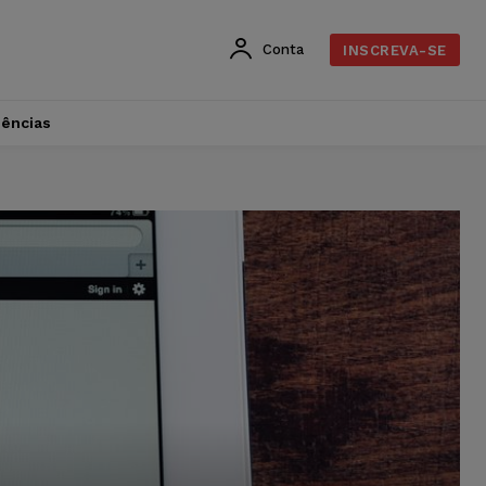
Conta
INSCREVA-SE
dências