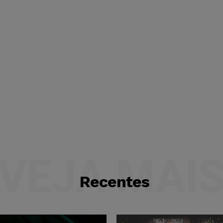
VEJA MAI
Recentes