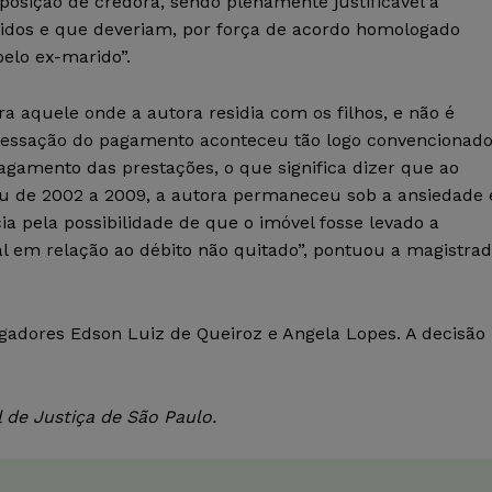
osição de credora, sendo plenamente justificável a
didos e que deveriam, por força de acordo homologado
pelo ex-marido”.
ra aquele onde a autora residia com os filhos, e não é
 cessação do pagamento aconteceu tão logo convencionad
gamento das prestações, o que significa dizer que ao
ou de 2002 a 2009, a autora permaneceu sob a ansiedade 
ia pela possibilidade de que o imóvel fosse levado a
l em relação ao débito não quitado”, pontuou a magistra
gadores Edson Luiz de Queiroz e Angela Lopes. A decisão
 de Justiça de São Paulo.