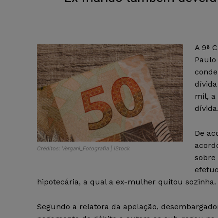
A 9ª C
Paulo
conde
dívida
mil, a
dívida
De ac
acordo
Créditos: Vergani_Fotografia | iStock
sobre
efetu
hipotecária, a qual a ex-mulher quitou sozinha.
Segundo a relatora da apelação, desembargadora