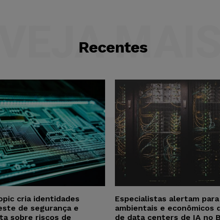
VEJA MAI
Recentes
opic cria identidades
Especialistas alertam par
este de segurança e
ambientais e econômicos 
ta sobre riscos de
de data centers de IA no B