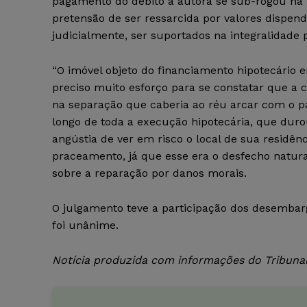
pagamento do débito a autora se sub-rogou na p
pretensão de ser ressarcida por valores dispen
judicialmente, ser suportados na integralidade 
“O imóvel objeto do financiamento hipotecário e
preciso muito esforço para se constatar que a
na separação que caberia ao réu arcar com o pa
longo de toda a execução hipotecária, que dur
angústia de ver em risco o local de sua residênc
praceamento, já que esse era o desfecho natura
sobre a reparação por danos morais.
O julgamento teve a participação dos desembar
foi unânime.
Notícia produzida com informações do Tribunal