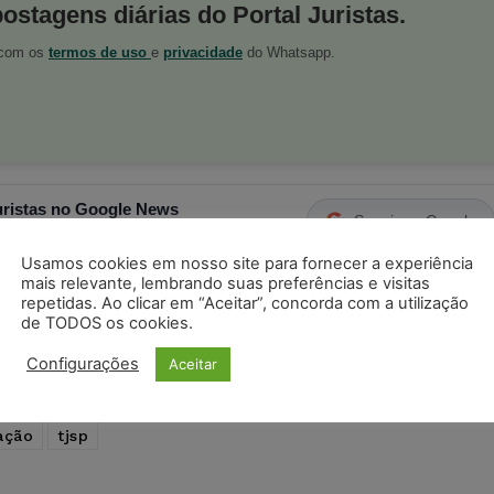
postagens diárias do Portal Juristas.
o com os
termos de uso
e
privacidade
do Whatsapp.
ristas no Google News
Seguir no Google
 notícias jurídicas do Brasil
Usamos cookies em nosso site para fornecer a experiência
mais relevante, lembrando suas preferências e visitas
repetidas. Ao clicar em “Aceitar”, concorda com a utilização
s
Facebook
Telegram
Pinterest
Tumblr
de TODOS os cookies.
odon
LinkedIn
Configurações
Aceitar
ação
tjsp