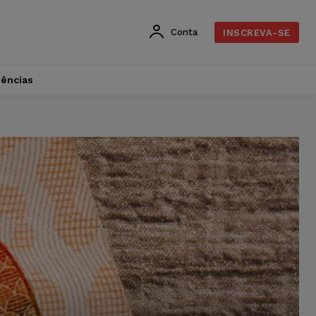
Conta
INSCREVA-SE
dências