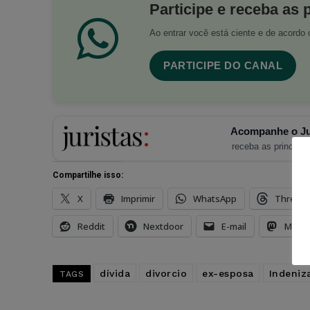
Participe e receba as 
Ao entrar você está ciente e de acord
PARTICIPE DO CANAL
Acompanhe o Ju
receba as principais
Compartilhe isso:
X
Imprimir
WhatsApp
Thread
Reddit
Nextdoor
E-mail
Mast
dívida
divorcio
ex-esposa
Indeniz
TAGS