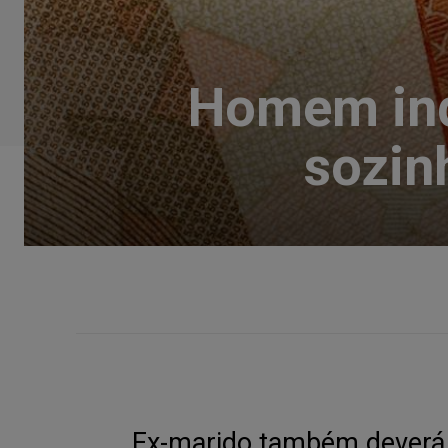
Homem ind
sozin
Ex-marido também deverá 