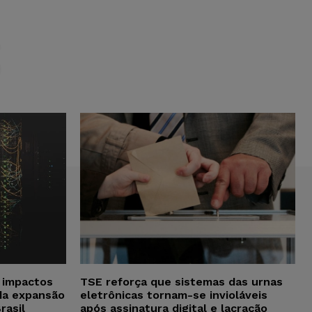
S
a impactos
TSE reforça que sistemas das urnas
da expansão
eletrônicas tornam-se invioláveis
rasil
após assinatura digital e lacração