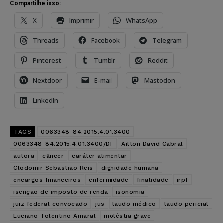
Compartilhe isso:
X
Imprimir
WhatsApp
Threads
Facebook
Telegram
Pinterest
Tumblr
Reddit
Nextdoor
E-mail
Mastodon
LinkedIn
TAGS
0063348-84.2015.4.01.3400
0063348-84.2015.4.01.3400/DF
Ailton David Cabral
autora
câncer
caráter alimentar
Clodomir Sebastião Reis
dignidade humana
encargos financeiros
enfermidade
finalidade
irpf
isenção de imposto de renda
isonomia
juiz federal convocado
jus
laudo médico
laudo pericial
Luciano Tolentino Amaral
moléstia grave