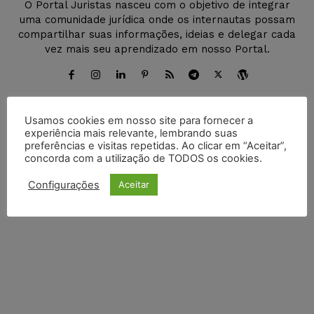
O Portal Juristas nasceu com o objetivo de integrar
uma comunidade jurídica onde os internautas possam
compartilhar suas informações, ideias e delegar cada
vez mais seu aprendizado em nosso Portal.
Usamos cookies em nosso site para fornecer a
DEIXE UM COMENTÁRIO
experiência mais relevante, lembrando suas
preferências e visitas repetidas. Ao clicar em “Aceitar”,
concorda com a utilização de TODOS os cookies.
Default Comments (0)
Facebook Comments
Disqus Comments
Configurações
Aceitar