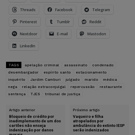
Threads
Facebook
Telegram
Pinterest
Tumblr
Reddit
Nextdoor
E-mail
Mastodon
LinkedIn
TAGS
apelação criminal
assassinato
condenado
desembargador
espírito santo
estacionamento
inquérito
Jardim Camburi
julgado
marido
médica
nega
relação extraconjulgal
repercussão
restaurante
sentença
TJES
tribunal de justiça
Artigo anterior
Próximo artigo
Bloqueio de crédito por
Vaqueiro e filha
inadimplemento de um dos
atropelados por
cartões não enseja
ambulância do extinto IESP
indenização por danos
serão indenizados
morais