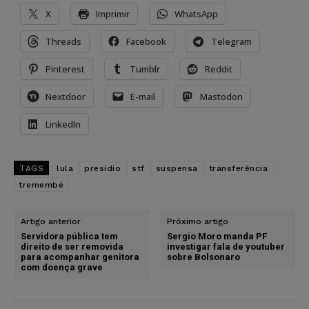
X
Imprimir
WhatsApp
Threads
Facebook
Telegram
Pinterest
Tumblr
Reddit
Nextdoor
E-mail
Mastodon
LinkedIn
TAGS
lula
presídio
stf
suspensa
transferência
tremembé
Artigo anterior
Próximo artigo
Servidora pública tem
Sergio Moro manda PF
direito de ser removida
investigar fala de youtuber
para acompanhar genitora
sobre Bolsonaro
com doença grave