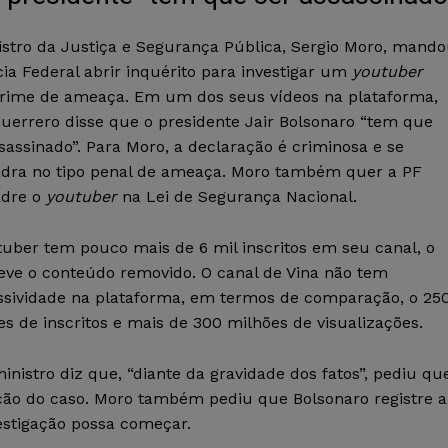
istro da Justiça e Segurança Pública, Sergio Moro, mand
cia Federal abrir inquérito para investigar um
youtuber
crime de ameaça. Em um dos seus vídeos na plataforma,
Guerrero disse que o presidente Jair Bolsonaro “tem que
sassinado”. Para Moro, a declaração é criminosa e se
dra no tipo penal de ameaça. Moro também quer a PF
dre o
youtuber
na Lei de Segurança Nacional.
tuber tem pouco mais de 6 mil inscritos em seu canal, o
teve o conteúdo removido. O canal de Vina não tem
ssividade na plataforma, em termos de comparação, o 25
s de inscritos e mais de 300 milhões de visualizações.
inistro diz que, “diante da gravidade dos fatos”, pediu qu
ação do caso. Moro também pediu que Bolsonaro registre a
estigação possa começar.