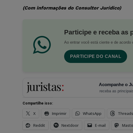
(Com informações do Consultor Jurídico)
Participe e receba as 
Ao entrar você está ciente e de acord
PARTICIPE DO CANAL
Acompanhe o Ju
receba as principais
Compartilhe isso:
X
Imprimir
WhatsApp
Thread
Reddit
Nextdoor
E-mail
Mast