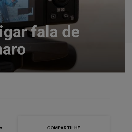
gar fala de
naro
COMPARTILHE
”