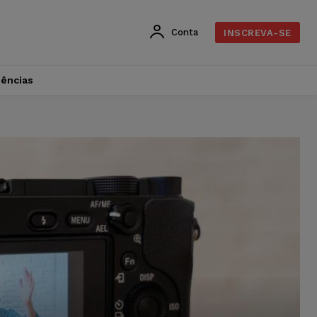
Conta
INSCREVA-SE
dências