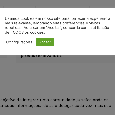
polícia federal
presidente jair bolsonaro
Usamos cookies em nosso site para fornecer a experiência
mais relevante, lembrando suas preferências e visitas
repetidas. Ao clicar em “Aceitar”, concorda com a utilização
de TODOS os cookies.
Próximo artigo
Configurações
Aceitar
Prevalece presunção de legitimidade do
ato administrativo quando inexistem
provas de invalidez
 objetivo de integrar uma comunidade jurídica onde os
r suas informações, ideias e delegar cada vez mais seu