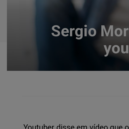
Sergio Mor
you
Youtuber disse em vídeo que o