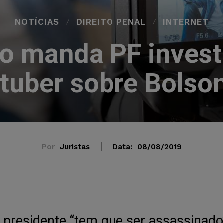
NOTÍCIAS
DIREITO PENAL
INTERNET
o manda PF investi
tuber sobre Bolso
Por
Juristas
Data:
08/08/2019
 presidente “tem que ser assassinado