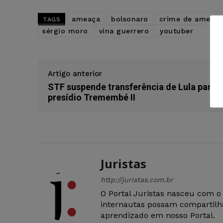
ameaça
bolsonaro
crime de ameaça
TAGS
sérgio moro
vina guerrero
youtuber
Artigo anterior
STF suspende transferência de Lula para
presídio Tremembé II
Juristas
http://juristas.com.br
O Portal Juristas nasceu com o
internautas possam compartilha
aprendizado em nosso Portal.