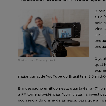
O min
a Polí
pelo 
Vina 
ser as
enqua
enqua
O you
Créditos: sam thomas | iStock
qual 
expre
maior canal de YouTube do Brasil tem 3,5 milhõe
Em despacho emitido nesta quarta-feira (7), o m
a PF tome providências “com vistas” à investig
ocorrência do crime de ameaça, para que a inv