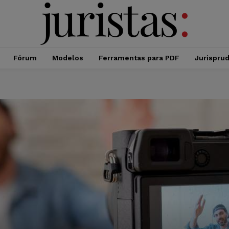
Fórum
Modelos
Ferramentas para PDF
Jurispru