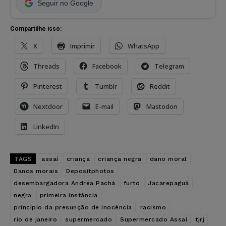
Seguir no Google
Compartilhe isso:
X
Imprimir
WhatsApp
Threads
Facebook
Telegram
Pinterest
Tumblr
Reddit
Nextdoor
E-mail
Mastodon
LinkedIn
TAGS
assaí
criança
criança negra
dano moral
Danos morais
Depositphotos
desembargadora Andréa Pachá
furto
Jacarepaguá
negra
primeira instância
princípio da presunção de inocência
racismo
rio de janeiro
supermercado
Supermercado Assaí
tjrj