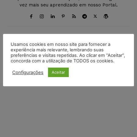
vez mais seu aprendizado em nosso Portal.
DEIXE UM COMENTÁRIO
Usamos cookies em nosso site para fornecer a
experiência mais relevante, lembrando suas
preferências e visitas repetidas. Ao clicar em “Aceitar”,
Default Comments (0)
Facebook Comments
Disqus Comments
concorda com a utilização de TODOS os cookies.
Configurações
Aceitar