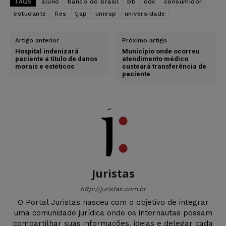
TAGS
aluno
banco do brasil
bb
cdc
consumidor
estudante
fies
tjsp
uniesp
universidade
Artigo anterior
Próximo artigo
Hospital indenizará
Município onde ocorreu
paciente a título de danos
atendimento médico
morais e estéticos
custeará transferência de
paciente
Juristas
http://juristas.com.br
O Portal Juristas nasceu com o objetivo de integrar
uma comunidade jurídica onde os internautas possam
compartilhar suas informações, ideias e delegar cada