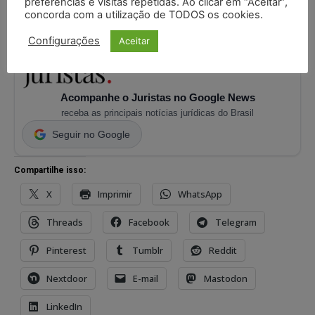
preferências e visitas repetidas. Ao clicar em “Aceitar”,
PARTICIPE DO CANAL
concorda com a utilização de TODOS os cookies.
Configurações
Aceitar
Acompanhe o Juristas no Google News
receba as principais notícias jurídicas do Brasil
Seguir no Google
Compartilhe isso:
X
Imprimir
WhatsApp
Threads
Facebook
Telegram
Pinterest
Tumblr
Reddit
Nextdoor
E-mail
Mastodon
LinkedIn