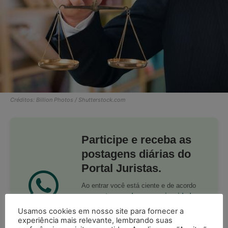
Créditos: Billion Photos / Shutterstock.com
Participe e receba as
postagens diárias do
Portal Juristas.
Ao entrar você está ciente e de acordo
com os
termos de uso
e
privacidade
do Whatsapp.
Usamos cookies em nosso site para fornecer a
experiência mais relevante, lembrando suas