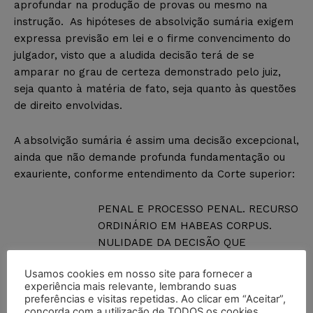
aprofundar na produção de provas ou mesmo na
instrução. As hipóteses de absolvição sumária exigem
expressa previsão em lei e o firme convencimento do
julgador, visto que a aludida decisão terá de se
amparar no grau de certeza demonstrado pelo juiz,
seja quanto à matéria de fato, seja quanto às questões
de direito envolvidas.
A absolvição sumária é assim uma decisão excepcional,
ainda que não demande profunda fundamentação ou
exauriente, conforme entendimento da Corte superior:
PENAL E PROCESSO PENAL. RECURSO
ORDINÁRIO EM HABEAS CORPUS.
NULIDADE DA DECISÃO QUE
RECEBEU, BEM COMO DAQUELA QUE
Usamos cookies em nosso site para fornecer a
RATIFICOU O RECEBIMENTO.
experiência mais relevante, lembrando suas
FUNDAMENTAÇÃO CONCISA.
preferências e visitas repetidas. Ao clicar em “Aceitar”,
VALIDADE. ALEGAÇÃO DE NULIDADE
concorda com a utilização de TODOS os cookies.