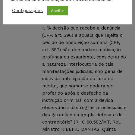
APÓS A PROLATAÇÃO DA SENTENÇA
Configurações
Aceitar
CONDENATÓRIA. PRECLUSÃO.
1. “A decisão que recebe a denúncia
(CPP, art. 396) e aquela que rejeita o
pedido de absolvição sumária (CPP,
art. 397) não demandam motivação
profunda ou exauriente, considerando
a natureza interlocutória de tais
manifestações judiciais, sob pena de
indevida antecipação do juízo de
mérito, que somente poderá ser
proferido após o desfecho da
instrução criminal, com a devida
observância das regras processuais e
das garantias da ampla defesa e do
contraditório” (RHC 60.582/MT, Rel.
Ministro RIBEIRO DANTAS, Quinta