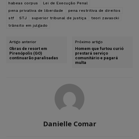
habeas corpus
Lei de Execução Penal
pena privativa de liberdade
pena restritiva de direitos
stf
STJ
superior tribunal de justiça
teori zavascki
trânsito em julgado
Artigo anterior
Próximo artigo
Obras de resort em
Homem que furtou curió
Pirenópolis (GO)
prestará serviço
continuarão paralisadas
comunitário e pagará
multa
Danielle Comar