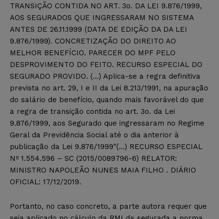
TRANSIÇÃO CONTIDA NO ART. 3o. DA LEI 9.876/1999,
AOS SEGURADOS QUE INGRESSARAM NO SISTEMA
ANTES DE 26.11.1999 (DATA DE EDIÇÃO DA DA LEI
9.876/1999). CONCRETIZAÇÃO DO DIREITO AO
MELHOR BENEFÍCIO. PARECER DO MPF PELO
DESPROVIMENTO DO FEITO. RECURSO ESPECIAL DO
SEGURADO PROVIDO. (…) Aplica-se a regra definitiva
prevista no art. 29, I e II da Lei 8.213/1991, na apuração
do salário de benefício, quando mais favorável do que
a regra de transição contida no art. 3o. da Lei
9.876/1999, aos Segurado que ingressaram no Regime
Geral da Previdência Social até o dia anterior à
publicação da Lei 9.876/1999″(…) RECURSO ESPECIAL
Nº 1.554.596 – SC (2015/0089796-6) RELATOR:
MINISTRO NAPOLEÃO NUNES MAIA FILHO . DIÁRIO
OFICIAL: 17/12/2019.
Portanto, no caso concreto, a parte autora requer que
seja aplicado no cálculo da RMI da segurada a norma