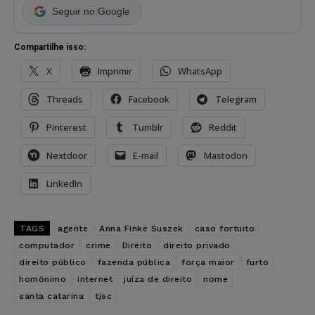
Seguir no Google
Compartilhe isso:
X
Imprimir
WhatsApp
Threads
Facebook
Telegram
Pinterest
Tumblr
Reddit
Nextdoor
E-mail
Mastodon
LinkedIn
TAGS
agente
Anna Finke Suszek
caso fortuito
computador
crime
Direito
direito privado
direito público
fazenda pública
força maior
furto
homônimo
internet
juíza de direito
nome
santa catarina
tjsc