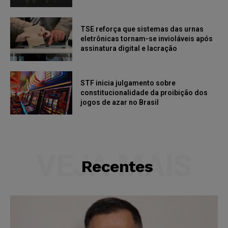
TSE reforça que sistemas das urnas
eletrônicas tornam-se invioláveis após
assinatura digital e lacração
STF inicia julgamento sobre
constitucionalidade da proibição dos
jogos de azar no Brasil
VEJA MAIS
Recentes