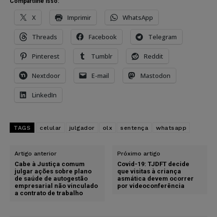
Compartilhe isso:
X
Imprimir
WhatsApp
Threads
Facebook
Telegram
Pinterest
Tumblr
Reddit
Nextdoor
E-mail
Mastodon
LinkedIn
TAGS
celular
julgador
olx
sentença
whatsapp
Artigo anterior
Próximo artigo
Cabe à Justiça comum
Covid-19: TJDFT decide
julgar ações sobre plano
que visitas à criança
de saúde de autogestão
asmática devem ocorrer
empresarial não vinculado
por videoconferência
a contrato de trabalho