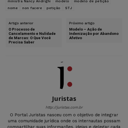
ministra Nancy Andrighi
modelo
modelo de petição
nome
non facere
petição
STJ
Artigo anterior
Próximo artigo
O Processo de
Modelo – Ação de
Cancelamento e Nulidade
Indenização por Abandono
de Marcas: O Que Você
Afetivo
Precisa Saber
Juristas
http://juristas.com.br
O Portal Juristas nasceu com o objetivo de integrar
uma comunidade jurídica onde os internautas possam
compartilhar suas informações, ideias e delegar cada