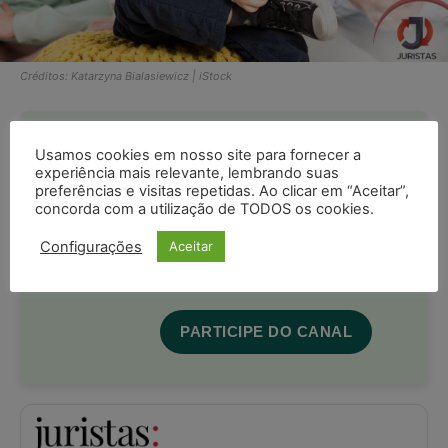
Créditos: Katarzyna Bialasiewicz | iStock
Participe e receba as
Usamos cookies em nosso site para fornecer a
experiência mais relevante, lembrando suas
postagens diárias do
preferências e visitas repetidas. Ao clicar em “Aceitar”,
Portal Juristas.
concorda com a utilização de TODOS os cookies.
Ao entrar você está ciente e de acordo
Configurações
Aceitar
com os
termos de uso
e
privacidade
do Whatsapp.
PARTICIPE DO CANAL