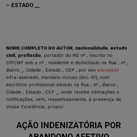
– ESTADO
__
NOME COMPLETO DO AUTOR
,
nacionalidade
,
estado
civil
,
profissão
, portador do RG nº , inscrito no
CPF/MF sob o nº , residente e domiciliado na Rua , nº
,
Bairro _
, Cidade , Estado , CEP , por seu
advogado
infra-assinado, mandato incluso (doc. 01), com
escritório profissional situado na Rua , nº
, Bairro
,
Cidade , Estado , CEP
_
, onde recebe intimações e
notificações, vem, respeitosamente, à presença de
Vossa Excelência, propor:
AÇÃO INDENIZATÓRIA POR
ABANDONO AFETIVO