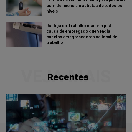
compra de veículos novos para pessoas
com deficiência e autistas de todos os
níveis
Justiça do Trabalho mantém justa
causa de empregado que vendia
canetas emagrecedoras no local de
trabalho
VEJA MAIS
Recentes