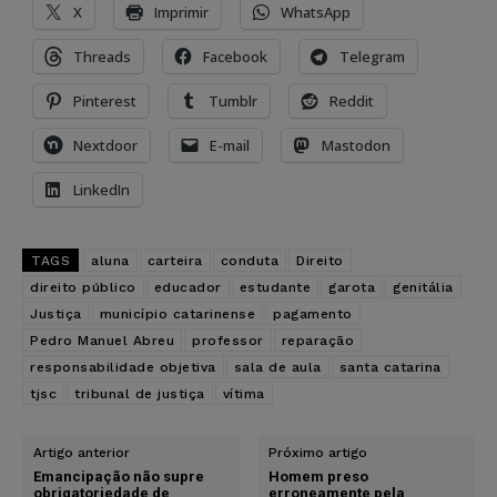
X
Imprimir
WhatsApp
Threads
Facebook
Telegram
Pinterest
Tumblr
Reddit
Nextdoor
E-mail
Mastodon
LinkedIn
TAGS
aluna
carteira
conduta
Direito
direito público
educador
estudante
garota
genitália
Justiça
município catarinense
pagamento
Pedro Manuel Abreu
professor
reparação
responsabilidade objetiva
sala de aula
santa catarina
tjsc
tribunal de justiça
vítima
Artigo anterior
Próximo artigo
Emancipação não supre
Homem preso
obrigatoriedade de
erroneamente pela