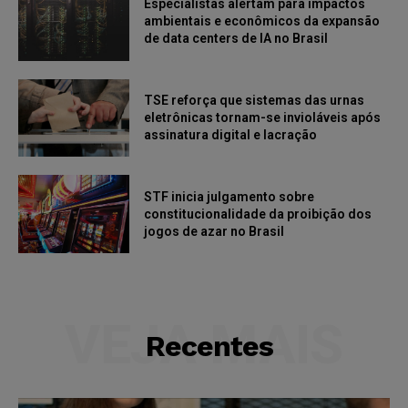
Especialistas alertam para impactos
ambientais e econômicos da expansão
de data centers de IA no Brasil
TSE reforça que sistemas das urnas
eletrônicas tornam-se invioláveis após
assinatura digital e lacração
STF inicia julgamento sobre
constitucionalidade da proibição dos
jogos de azar no Brasil
VEJA MAIS
Recentes