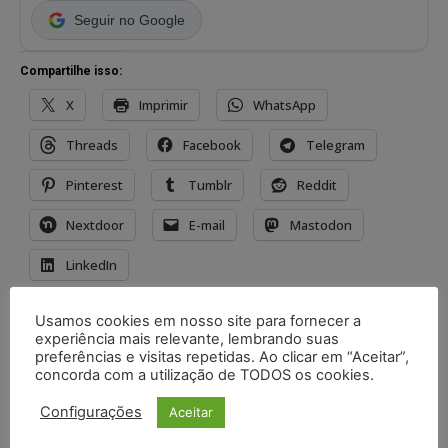
Seguir no Google
Compartilhe isso:
X
Imprimir
WhatsApp
Threads
Facebook
Telegram
Pinterest
Tumblr
Reddit
Nextdoor
E-mail
Mastodon
LinkedIn
Usamos cookies em nosso site para fornecer a
TAGS
advogado
attraso
boneco
experiência mais relevante, lembrando suas
boneco personalizado
cláusula
cliente
cnpj
preferências e visitas repetidas. Ao clicar em “Aceitar”,
concorda com a utilização de TODOS os cookies.
consumidor
contrato
cor
criador
crucial
Depositphotos
design
Direito
etc
Funko
legislação
Configurações
Aceitar
lei
local
material
modelo de contrato
nacional