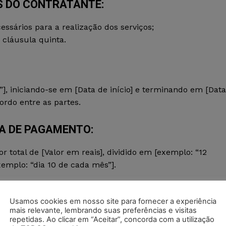
S DO CONTRATANTE:
essários para a realização dos serviços;
cláusula quinta.
], iniciando-se em [Data de início] e terminando em [Data
rdo entre as partes.
A DE PAGAMENTO:
tal de [Valor em reais], dividido em [exemplo: “12
xemplo: “dia 10 de cada mês”].
Usamos cookies em nosso site para fornecer a experiência
mais relevante, lembrando suas preferências e visitas
ma das partes, a parte que der causa à rescisão deverá
repetidas. Ao clicar em “Aceitar”, concorda com a utilização