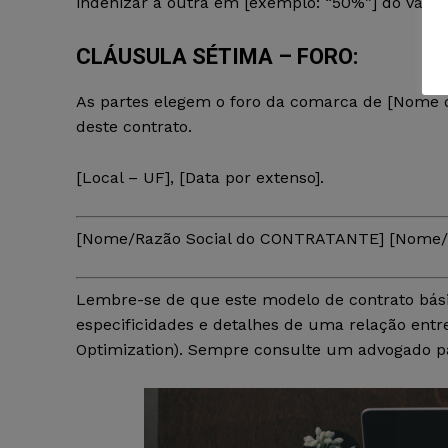
indenizar a outra em [exemplo: “50%”] do valor 
CLÁUSULA SÉTIMA – FORO:
As partes elegem o foro da comarca de [Nome d
deste contrato.
[Local – UF], [Data por extenso].
[Nome/Razão Social do CONTRATANTE] [Nome/
Lembre-se de que este modelo de contrato bási
especificidades e detalhes de uma relação entr
Optimization). Sempre consulte um advogado pa