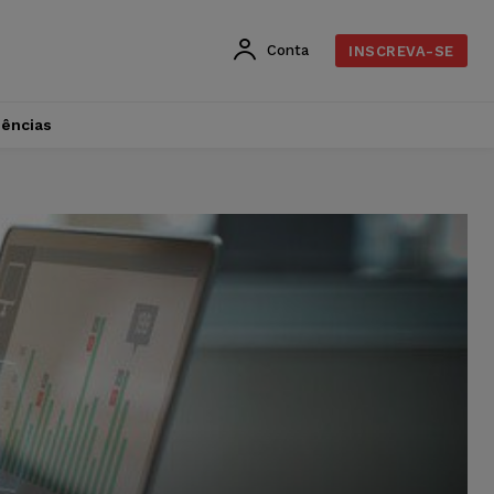
Conta
INSCREVA-SE
dências