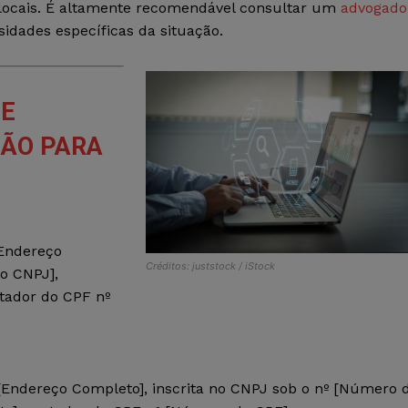
s locais. É altamente recomendável consultar um
advogado
idades específicas da situação.
DE
ÇÃO PARA
[Endereço
Créditos: juststock / iStock
o CNPJ],
tador do CPF nº
Endereço Completo], inscrita no CNPJ sob o nº [Número 