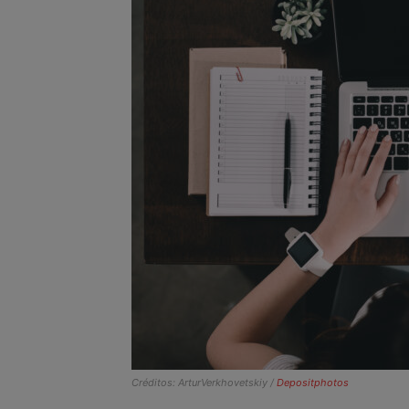
Créditos: ArturVerkhovetskiy /
Depositphotos