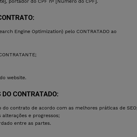
e], portador do CPF nº [Número do CPF].
 CONTRATO:
(Search Engine Optimization) pelo CONTRATADO ao
do CONTRATANTE;
do website.
 DO CONTRATADO:
jeto do contrato de acordo com as melhores práticas de SEO
alterações e progressos;
rdado entre as partes.