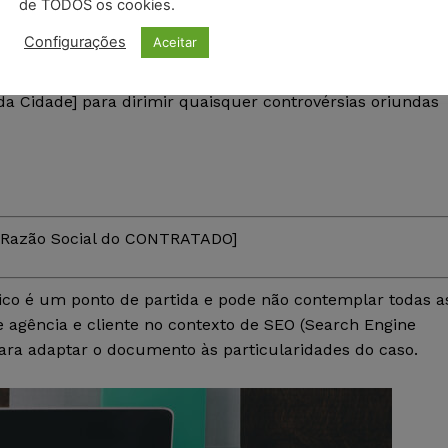
total do contrato.
de TODOS os cookies.
Configurações
Aceitar
a Cidade] para dirimir quaisquer controvérsias oriundas
Razão Social do CONTRATADO]
co é um ponto de partida e pode não contemplar todas a
e agência e cliente no contexto de SEO (Search Engine
ra adaptar o documento às particularidades do caso.