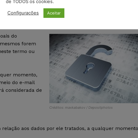
de TODOS os cookies.
Configurações
Aceitar
 DADOS
oais do
s mesmos forem
 neste termo ou
alquer momento,
meio do e-mail
erá considerada de
Créditos: maxkabakov / Depositphotos
m relação aos dados por ele tratados, a qualquer moment