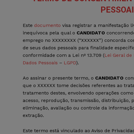
PESSOA
Este
documento
visa registrar a manifestação l
inequívoca pela qual o
CANDIDATO
concorrend
emprego no XXXXXXXX
(“XXXXXX”) concorda co
de seus dados pessoais para finalidade específi
conformidade com a Lei nº 13.709 (
Lei Geral de
Dados Pessoais
–
LGPD
).
Ao assinar o presente termo, o
CANDIDATO
cons
que o XXXXXX tome decisões referentes ao trat
tratamento destes, envolvendo operações como a 
acesso, reprodução, transmissão, distribuição
eliminação, avaliação ou controle da informaçã
extração.
Este termo está vinculado ao Aviso de Privacid