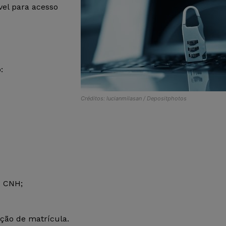
el para acesso
:
Créditos: lucianmilasan / Depositphotos
e CNH;
ação de matrícula.