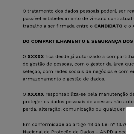
O tratamento dos dados pessoais poderá ser real
possível estabelecimento de vínculo contratual
trabalho a ser firmada entre o
CANDIDATO
e o 
DO COMPARTILHAMENTO E SEGURANÇA DOS
O
XXXXX
fica desde já autorizado a compartilh
de gestão de pessoas, com o gestor da área q
seleção, com redes sociais de negócios e com 
armazenamento e gestão de dados.
O
XXXXX
responsabiliza-se pela manutenção de
proteger os dados pessoais de acessos não autori
perda, alteração, comunicação ou qualquer for
Em conformidade ao artigo 48 da Lei nº 13.709
Nacional de Proteção de Dados – ANPD a ocorrên