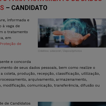
IS
– CANDIDATO
ivre, informada e
o à vaga de
m o tratamento
ca, em
 Proteção de
Créditos: sdecoret / Depositphotos
ente e concorda
amento de seus dados pessoais, bem como realize o
coleta, produção, recepção, classificação, utilização,
, processamento, arquivamento, armazenamento,
o, modificação, comunicação, transferência, difusão ou
ade de Candidatos