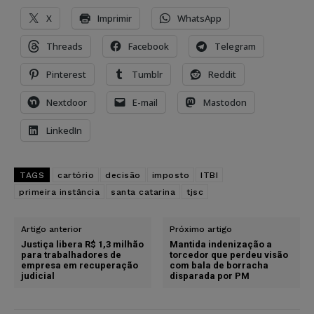
X
Imprimir
WhatsApp
Threads
Facebook
Telegram
Pinterest
Tumblr
Reddit
Nextdoor
E-mail
Mastodon
LinkedIn
TAGS
cartório
decisão
imposto
ITBI
primeira instância
santa catarina
tjsc
Artigo anterior
Próximo artigo
Justiça libera R$ 1,3 milhão
Mantida indenização a
para trabalhadores de
torcedor que perdeu visão
empresa em recuperação
com bala de borracha
judicial
disparada por PM