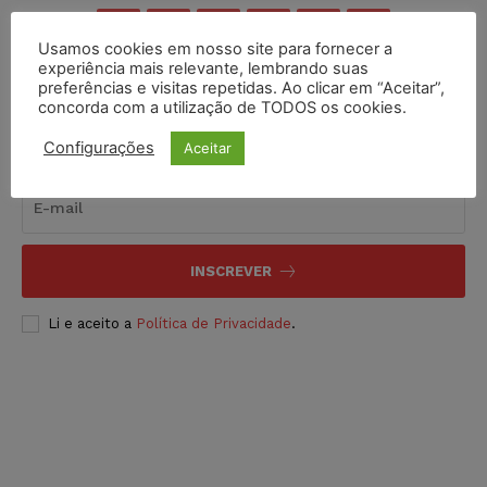
Usamos cookies em nosso site para fornecer a
experiência mais relevante, lembrando suas
preferências e visitas repetidas. Ao clicar em “Aceitar”,
concorda com a utilização de TODOS os cookies.
Inscreva-se
Configurações
Aceitar
INSCREVER
Li e aceito a
Política de Privacidade
.