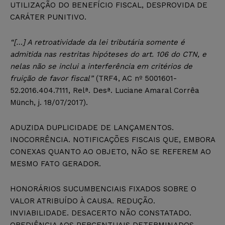
UTILIZAÇÃO DO BENEFÍCIO FISCAL, DESPROVIDA DE
CARÁTER PUNITIVO.
“[…] A retroatividade da lei tributária somente é
admitida nas restritas hipóteses do art. 106 do CTN, e
nelas não se inclui a interferência em critérios de
fruição de favor fiscal”
(TRF4, AC nº 5001601-
52.2016.404.7111, Relª. Desª. Luciane Amaral Corrêa
Münch, j. 18/07/2017).
ADUZIDA DUPLICIDADE DE LANÇAMENTOS.
INOCORRÊNCIA. NOTIFICAÇÕES FISCAIS QUE, EMBORA
CONEXAS QUANTO AO OBJETO, NÃO SE REFEREM AO
MESMO FATO GERADOR.
HONORÁRIOS SUCUMBENCIAIS FIXADOS SOBRE O
VALOR ATRIBUÍDO À CAUSA. REDUÇÃO.
INVIABILIDADE. DESACERTO NÃO CONSTATADO.
OBEDIÊNCIA AOS PERCENTUAIS DETERMINADOS