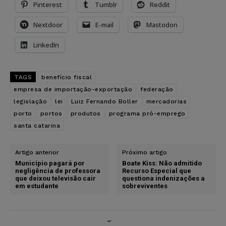
Pinterest
Tumblr
Reddit
Nextdoor
E-mail
Mastodon
LinkedIn
TAGS
benefício fiscal
empresa de importação-exportação
federação
legislação
lei
Luiz Fernando Boller
mercadorias
porto
portos
produtos
programa pró-emprego
santa catarina
Artigo anterior
Próximo artigo
Município pagará por
Boate Kiss: Não admitido
negligência de professora
Recurso Especial que
que deixou televisão cair
questiona indenizações a
em estudante
sobreviventes