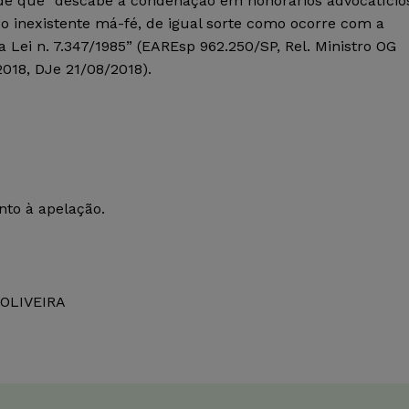
 de que “descabe a condenação em honorários advocatício
do inexistente má-fé, de igual sorte como ocorre com a
da Lei n. 7.347/1985” (EAREsp 962.250/SP, Rel. Ministro OG
018, DJe 21/08/2018).
to à apelação.
 OLIVEIRA