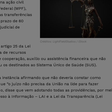
na ação civil
Federal (MPF),
s transferências
 prazo de 60
judicial de
Créditos: LightFieldStudios / iStock
 artigo 25 da Lei
a de recursos
e cooperação, auxílio ou assistência financeira que não
ou os destinados ao Sistema Único de Saúde (SUS).
a instância afirmando que não deveria constar como
e “o juízo não precisa da União na lide para fazer
o, disse que vem adotando todas as providências, por me
esso à Informação – LAI e a Lei da Transparência (Lei