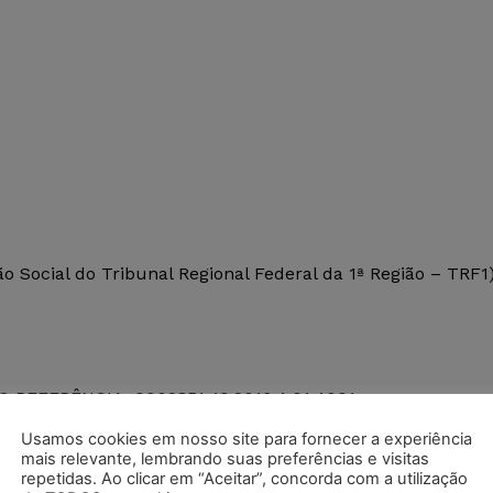
Social do Tribunal Regional Federal da 1ª Região – TRF1
O REFERÊNCIA: 0002851-13.2016.4.01.4001
Usamos cookies em nosso site para fornecer a experiência
mais relevante, lembrando suas preferências e visitas
repetidas. Ao clicar em “Aceitar”, concorda com a utilização