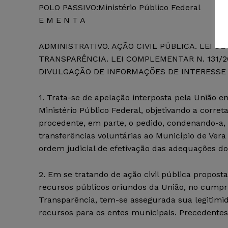
POLO PASSIVO:Ministério Público Federal
E M E N T A
ADMINISTRATIVO. AÇÃO CIVIL PÚBLICA. LEI DE 
TRANSPARÊNCIA. LEI COMPLEMENTAR N. 131/
DIVULGAÇÃO DE INFORMAÇÕES DE INTERESSE C
1. Trata-se de apelação interposta pela União e
Ministério Público Federal, objetivando a corre
procedente, em parte, o pedido, condenando-a, 
transferências voluntárias ao Município de Ve
ordem judicial de efetivação das adequações do
2. Em se tratando de ação civil pública proposta
recursos públicos oriundos da União, no cumpr
Transparência, tem-se assegurada sua legitimi
recursos para os entes municipais. Precedentes