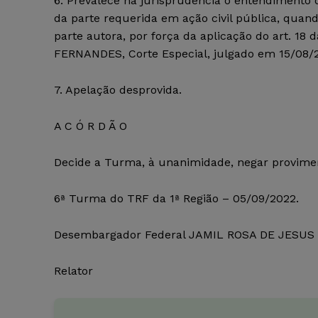
6. Prevalece na jurisprudência o entendimento
da parte requerida em ação civil pública, quan
parte autora, por força da aplicação do art. 18 
FERNANDES, Corte Especial, julgado em 15/08/2
7. Apelação desprovida.
A C Ó R D Ã O
Decide a Turma, à unanimidade, negar provimen
6ª Turma do TRF da 1ª Região – 05/09/2022.
Desembargador Federal JAMIL ROSA DE JESUS
Relator