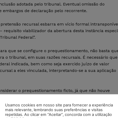
nclusão adotada pelo tribunal. Eventual omissão do
de embargos de declaração pelo recorrente.
pretensão recursal esbarra em vício formal intransponíve
 requisito viabilizador da abertura desta instância especi
ribunal Federal”.
para que se configure o prequestionamento, não basta qu
ra o tribunal, em suas razões recursais. É necessário que
ederal indicada, bem como seja exercido juízo de valor
recursal a eles vinculada, interpretando-se a sua aplicação
onsiderar o prequestionamento ficto, já que não houve
 ou alegação de violação ao
artigo 1.022
do CPC pelo
Usamos cookies em nosso site para fornecer a experiência
mais relevante, lembrando suas preferências e visitas
repetidas. Ao clicar em “Aceitar”, concorda com a utilização
usa foi decidida, para infirmar os fundamentos do