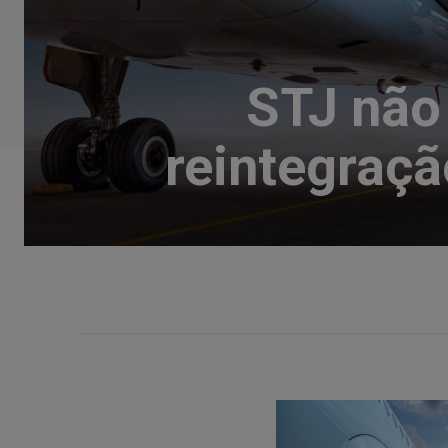
STJ não
reintegraçã