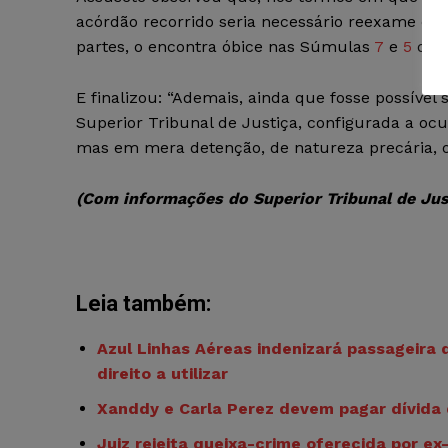
acórdão recorrido seria necessário reexame de 
partes, o encontra óbice nas Súmulas
7
e
5
do S
E finalizou: “Ademais, ainda que fosse possível 
Superior Tribunal de Justiça, configurada a oc
mas em mera detenção, de natureza precária, o q
(Com informações do Superior Tribunal de Jus
Leia também:
Azul Linhas Aéreas indenizará passageira 
direito a utilizar
Xanddy e Carla Perez devem pagar dívida 
Juiz rejeita queixa-crime oferecida por e