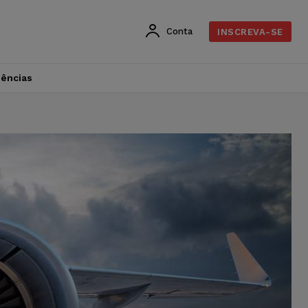
Conta
INSCREVA-SE
dências