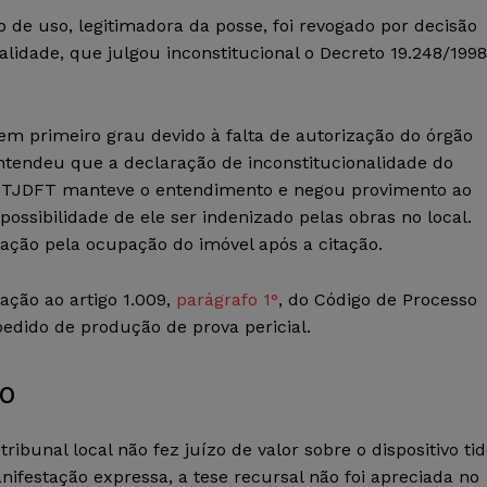
de uso, legitimadora da posse, foi revogado por decisão
lidade, que julgou inconstitucional o Decreto 19.248/1998
em primeiro grau devido à falta de autorização do órgão
entendeu que a declaração de inconstitucionalidade do
 O TJDFT manteve o entendimento e negou provimento ao
ossibilidade de ele ser indenizado pelas obras no local.
ação pela ocupação do imóvel após a citação.
ação ao artigo 1.009,
parágrafo 1°
, do Código de Processo
pedido de produção de prova pericial.
to
bunal local não fez juízo de valor sobre o dispositivo ti
ifestação expressa, a tese recursal não foi apreciada no