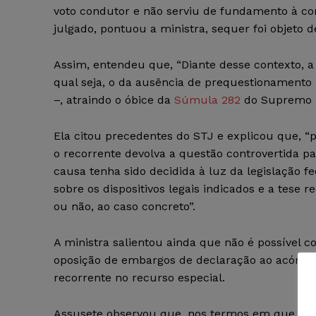
voto condutor e não serviu de fundamento à co
julgado, pontuou a ministra, sequer foi objeto 
Assim, entendeu que, “Diante desse contexto, a 
qual seja, o da ausência de prequestionamento –
–, atraindo o óbice da
Súmula 282
do Supremo T
Ela citou precedentes do STJ e explicou que, “
o recorrente devolva a questão controvertida pa
causa tenha sido decidida à luz da legislação f
sobre os dispositivos legais indicados e a tese 
ou não, ao caso concreto”.
A ministra salientou ainda que não é possível c
oposição de embargos de declaração ao acórdão
recorrente no recurso especial.
Assusete observou que, nos termos em que a ca