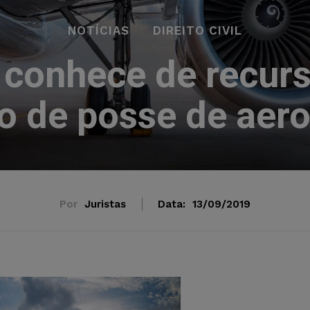
NOTÍCIAS
DIREITO CIVIL
 conhece de recurs
o de posse de aer
Por
Juristas
Data:
13/09/2019