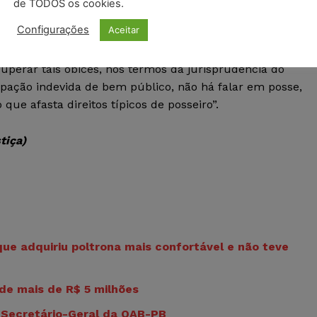
de TODOS os cookies.
provas e das cláusulas do contrato celebrado entre as
Configurações
Aceitar
TJ.
superar tais óbices, nos termos da jurisprudência do
upação indevida de bem público, não há falar em posse,
ue afasta direitos típicos de posseiro”.
tiça)
que adquiriu poltrona mais confortável e não teve
de mais de R$ 5 milhões
x-Secretário-Geral da OAB-PB