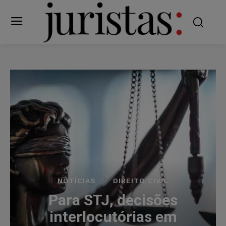
NOTÍCIAS
DIREITO CIVIL
Para STJ, decisões
interlocutórias em