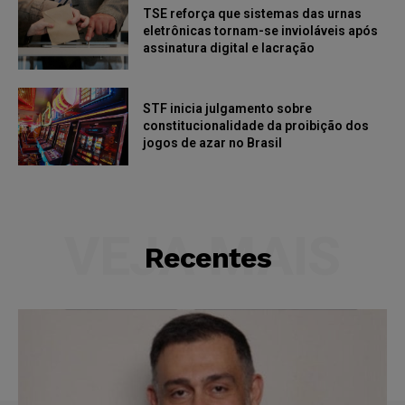
TSE reforça que sistemas das urnas
eletrônicas tornam-se invioláveis após
assinatura digital e lacração
STF inicia julgamento sobre
constitucionalidade da proibição dos
jogos de azar no Brasil
VEJA MAIS
Recentes