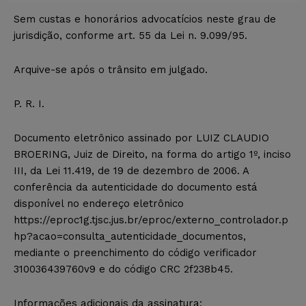
Sem custas e honorários advocatícios neste grau de
jurisdição, conforme art. 55 da Lei n. 9.099/95.
Arquive-se após o trânsito em julgado.
P. R. I.
Documento eletrônico assinado por LUIZ CLAUDIO
BROERING, Juiz de Direito, na forma do artigo 1º, inciso
III, da Lei 11.419, de 19 de dezembro de 2006. A
conferência da autenticidade do documento está
disponível no endereço eletrônico
https://eproc1g.tjsc.jus.br/eproc/externo_controlador.p
hp?acao=consulta_autenticidade_documentos,
mediante o preenchimento do código verificador
310036439760v9 e do código CRC 2f238b45.
Informações adicionais da assinatura: