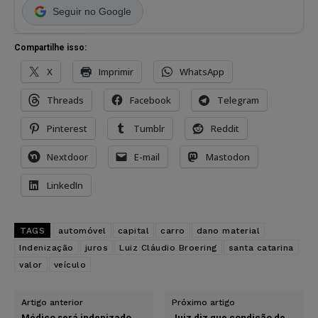
Seguir no Google
Compartilhe isso:
X
Imprimir
WhatsApp
Threads
Facebook
Telegram
Pinterest
Tumblr
Reddit
Nextdoor
E-mail
Mastodon
LinkedIn
TAGS
automóvel
capital
carro
dano material
Indenização
juros
Luiz Cláudio Broering
santa catarina
valor
veículo
Artigo anterior
Próximo artigo
Médico será indenizado
Juiz diz que condição de