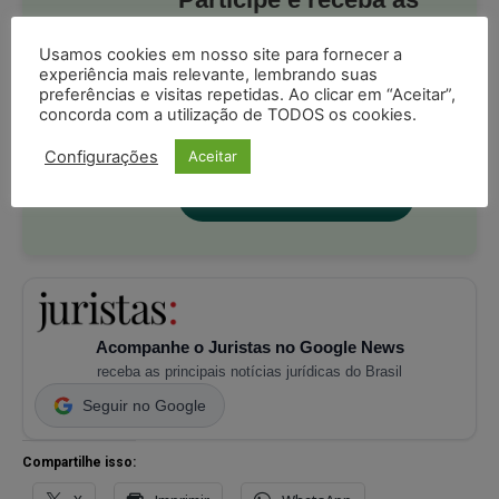
postagens diárias do
Usamos cookies em nosso site para fornecer a
Portal Juristas.
experiência mais relevante, lembrando suas
preferências e visitas repetidas. Ao clicar em “Aceitar”,
Ao entrar você está ciente e de acordo
concorda com a utilização de TODOS os cookies.
com os
termos de uso
e
privacidade
do Whatsapp.
Configurações
Aceitar
PARTICIPE DO CANAL
Acompanhe o Juristas no Google News
receba as principais notícias jurídicas do Brasil
Seguir no Google
Compartilhe isso: