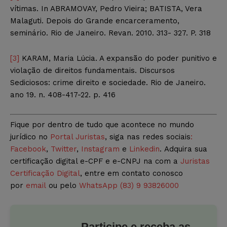
vítimas. In ABRAMOVAY, Pedro Vieira; BATISTA, Vera
Malaguti. Depois do Grande encarceramento,
seminário. Rio de Janeiro. Revan. 2010. 313- 327. P. 318
[3]
KARAM, Maria Lúcia. A expansão do poder punitivo e
violação de direitos fundamentais. Discursos
Sediciosos: crime direito e sociedade. Rio de Janeiro.
ano 19. n. 408-417-22. p. 416
Fique por dentro de tudo que acontece no mundo
jurídico no
Portal Juristas
, siga nas redes sociais
:
Facebook
,
Twitter
,
Instagram
e
Linkedin
. Adquira sua
certificação digital e-CPF e e-CNPJ na com a
Juristas
Certificação Digital
, entre em contato conosco
por
email
ou pelo
WhatsApp (83) 9 93826000
Participe e receba as