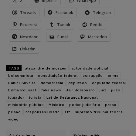
X
Imprimir
WhatsApp
Threads
Facebook
Telegram
Pinterest
Tumblr
Reddit
Nextdoor
E-mail
Mastodon
LinkedIn
TAGS
alexandre de moraes
autoridade policial
bolsonarista
constituição federal
corrupção
crime
Daniel Silveira
democracia
deputado
deputado federal
Dilma Roussef
fake news
Jair Bolsonaro
juiz
juízo
julgador
jurista
Lei de Segurança Nacional
ministério público
Ministro
poder judiciário
preso
prisão
responsabilidade
stf
supremo tribunal federal
vídeo
Artigo anterior
Próximo artigo