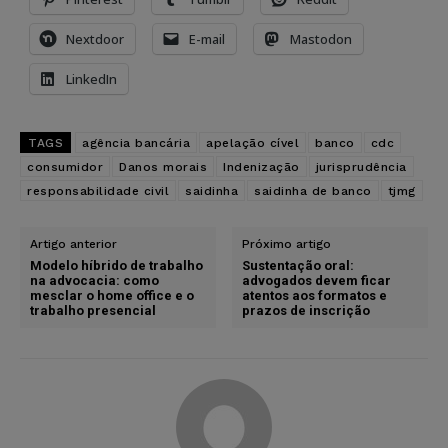
Nextdoor
E-mail
Mastodon
LinkedIn
TAGS
agência bancária
apelação cível
banco
cdc
consumidor
Danos morais
Indenização
jurisprudência
responsabilidade civil
saidinha
saidinha de banco
tjmg
Artigo anterior
Próximo artigo
Modelo híbrido de trabalho
Sustentação oral:
na advocacia: como
advogados devem ficar
mesclar o home office e o
atentos aos formatos e
trabalho presencial
prazos de inscrição