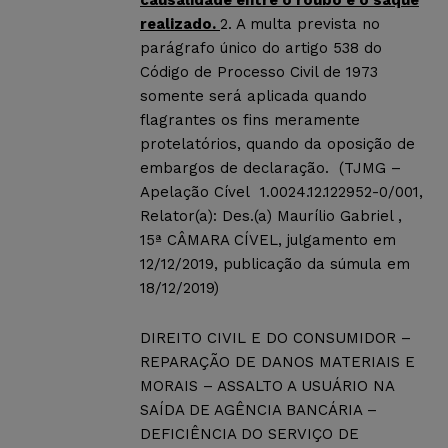
causalidade entre o roubo e o saque
realizado.
2. A multa prevista no
parágrafo único do artigo 538 do
Código de Processo Civil de 1973
somente será aplicada quando
flagrantes os fins meramente
protelatórios, quando da oposição de
embargos de declaração. (TJMG –
Apelação Cível 1.0024.12.122952-0/001,
Relator(a): Des.(a) Maurílio Gabriel ,
15ª CÂMARA CÍVEL, julgamento em
12/12/2019, publicação da súmula em
18/12/2019)
DIREITO CIVIL E DO CONSUMIDOR –
REPARAÇÃO DE DANOS MATERIAIS E
MORAIS – ASSALTO A USUÁRIO NA
SAÍDA DE AGÊNCIA BANCÁRIA –
DEFICIÊNCIA DO SERVIÇO DE