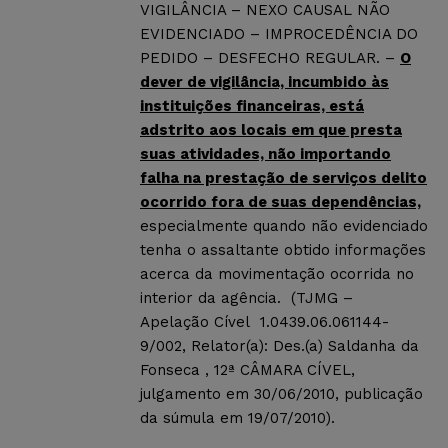
VIGILÂNCIA – NEXO CAUSAL NÃO
EVIDENCIADO – IMPROCEDÊNCIA DO
PEDIDO – DESFECHO REGULAR. –
O
dever de vigilância, incumbido às
instituições financeiras, está
adstrito aos locais em que presta
suas atividades, não importando
falha na prestação de serviços delito
ocorrido fora de suas dependências,
especialmente quando não evidenciado
tenha o assaltante obtido informações
acerca da movimentação ocorrida no
interior da agência. (TJMG –
Apelação Cível 1.0439.06.061144-
9/002, Relator(a): Des.(a) Saldanha da
Fonseca , 12ª CÂMARA CÍVEL,
julgamento em 30/06/2010, publicação
da súmula em 19/07/2010).