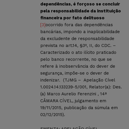
dependências, é forçoso se concluir
pela responsabilidade da instituição
financeira por fato delituoso
[3]
ocorrido fora das dependências
bancárias, impondo a inaplicabilidade
da excludente de responsabilidade
prevista no art.14, §3º, II, do CDC. –
Caracterizado o ato ilícito praticado
pelo banco recorrente, no que se
refere à inobservância do dever de
segurança, impõe-se o dever de
indenizar. (TJMG – Apelação Cível
1.0024.14.133239-5/001, Relator(a): Des.
(a) Marco Aurelio Ferenzini , 14ª
CÂMARA CÍVEL, julgamento em
19/11/2015, publicação da súmula em
02/12/2015).