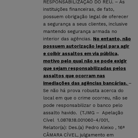
RESPONSABILIZAÇÃO DO RÉU. – As
instituições financeiras, de fato,
possuem obrigação legal de oferecer
a segurança a seus clientes, inclusive
mantendo segurança armada no
interior das agências.
No entanto, não
possuem autorização legal para agir
e coibir assaltos em via pública,
motivo pelo qual não se pode exigir
que sejam responsabilizadas pelos
assaltos que ocorram nas
imediações das agências bancárias.
–
Se não há prova robusta acerca do
local em que o crime ocorreu, não se
pode responsabilizar o banco pelo
assalto havido. (TJMG – Apelação
Cível 1.0878.18.001060-4/001,
Relator(a): Des.(a) Pedro Aleixo , 16ª
CÂMARA CÍVEL, julgamento em