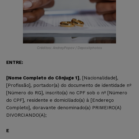
Créditos: AndreyPopov / Depositphotos
ENTRE:
[Nome Completo do Cônjuge 1]
, [Nacionalidade],
[Profissão], portador(a) do documento de identidade nº
[Número do RG], inscrito(a) no CPF sob o nº [Número
do CPF], residente e domiciliado(a) à [Endereço
Completo], doravante denominado(a) PRIMEIRO(A)
DIVORCIANDO(A);
E