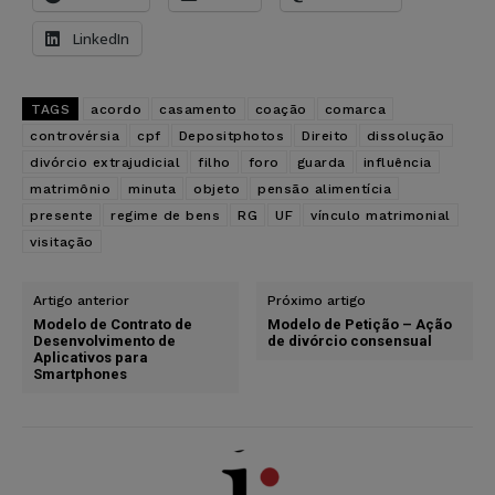
LinkedIn
TAGS
acordo
casamento
coação
comarca
controvérsia
cpf
Depositphotos
Direito
dissolução
divórcio extrajudicial
filho
foro
guarda
influência
matrimônio
minuta
objeto
pensão alimentícia
presente
regime de bens
RG
UF
vínculo matrimonial
visitação
Artigo anterior
Próximo artigo
Modelo de Contrato de
Modelo de Petição – Ação
Desenvolvimento de
de divórcio consensual
Aplicativos para
Smartphones