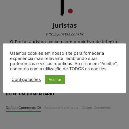
Juristas
http://juristas.com.br
O Portal Juristas nasceu com o objetivo de integrar
uma comunidade jurídica onde os internautas possam
Usamos cookies em nosso site para fornecer a
compartilhar suas informações, ideias e delegar cada
experiência mais relevante, lembrando suas
vez mais seu aprendizado em nosso Portal.
preferências e visitas repetidas. Ao clicar em “Aceitar”,
concorda com a utilização de TODOS os cookies.
Configurações
Aceitar
DEIXE UM COMENTÁRIO
Default Comments (0)
Facebook Comments
Disqus Comments