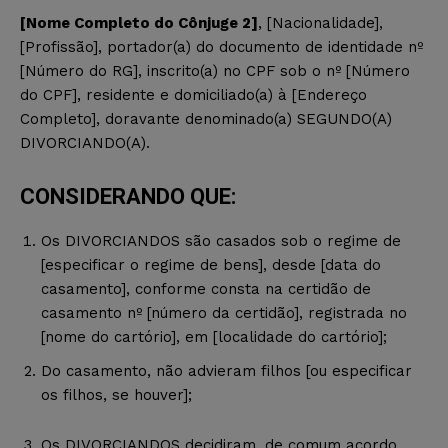
[Nome Completo do Cônjuge 2]
, [Nacionalidade],
[Profissão], portador(a) do documento de identidade nº
[Número do RG], inscrito(a) no CPF sob o nº [Número
do CPF], residente e domiciliado(a) à [Endereço
Completo], doravante denominado(a) SEGUNDO(A)
DIVORCIANDO(A).
CONSIDERANDO QUE:
Os DIVORCIANDOS são casados sob o regime de
[especificar o regime de bens], desde [data do
casamento], conforme consta na certidão de
casamento nº [número da certidão], registrada no
[nome do cartório], em [localidade do cartório];
Do casamento, não advieram filhos [ou especificar
os filhos, se houver];
Os DIVORCIANDOS decidiram, de comum acordo,