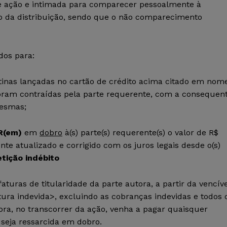
nte ação e intimada para comparecer pessoalmente à
to da distribuição, sendo que o não comparecimento
dos para:
inas lançadas no cartão de crédito acima citado em nom
oram contraídas pela parte requerente, com a consequen
mesmas;
R(em)
em
dobro
à(s) parte(s) requerente(s) o valor de R$
nte atualizado e corrigido com os juros legais desde o(s)
etição indébito
faturas de titularidade da parte autora, a partir da vencíve
tura indevida>, excluindo as cobranças indevidas e todos 
ora, no transcorrer da ação, venha a pagar quaisquer
 seja ressarcida em dobro.