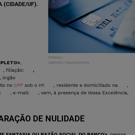
 (CIDADE/UF).
Créditos:
MPLETO>
,
valphoto / Depositphotos
, filiação:
,
, órgão
rito no
CPF
sob o nº:
, residente e domiciliado na
,
:
, e-mail:
, vem, à presença de Vossa Excelência,
ARAÇÃO DE NULIDADE
ME FANTASIA OU RAZÃO SOCIAL DO BANCO>
,
pessoa