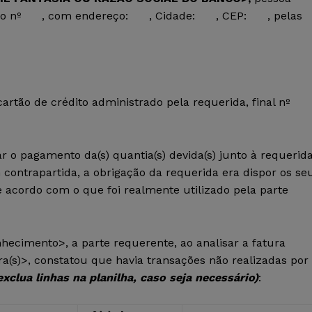
o nº
, com endereço: , Cidade: , CEP: , pelas
artão de crédito administrado pela requerida, final nº
r o pagamento da(s) quantia(s) devida(s) junto à requerida
 contrapartida, a obrigação da requerida era dispor os se
e acordo com o que foi realmente utilizado pela parte
ecimento>, a parte requerente, ao analisar a fatura
ura(s)>, constatou que havia transações não realizadas por 
exclua linhas na planilha, caso seja necessário)
: