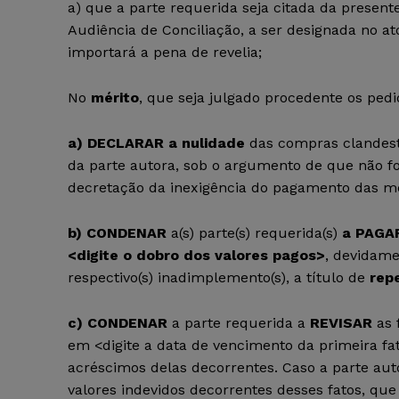
a) que a parte requerida seja citada da prese
Audiência de Conciliação, a ser designada no a
importará a pena de revelia;
No
mérito
, que seja julgado procedente os pedi
a) DECLARAR a nulidade
das compras clandest
da parte autora, sob o argumento de que não f
decretação da inexigência do pagamento das 
b) CONDENAR
a(s) parte(s) requerida(s)
a PAGA
<digite o dobro dos valores pagos>
, devidame
respectivo(s) inadimplemento(s), a título de
rep
c) CONDENAR
a parte requerida a
REVISAR
as 
em <digite a data de vencimento da primeira fa
acréscimos delas decorrentes. Caso a parte aut
valores indevidos decorrentes desses fatos, que