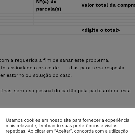
Nº(s) de
Valor total da compr
parcela(s)
<digite o total>
 com a requerida a fim de sanar este problema,
 e foi assinalado o prazo de dias para uma resposta,
er estorno ou solução do caso.
nas, sem uso pessoal do cartão pela parte autora, esta
damente até hoje o valor total de R$ , referente a
Usamos cookies em nosso site para fornecer a experiência
 vencível(is) em , pelo que faz jus à
repetição de
mais relevante, lembrando suas preferências e visitas
repetidas. Ao clicar em “Aceitar”, concorda com a utilização