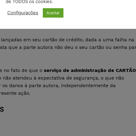
de TODOS os cookies.
 valores decorrentes das transações fraudulentas, eis qu
Configurações
Aceitar
ite quantas faturas estão em aberto e qual o valor total d
s lançadas em seu cartão de crédito, dada a uma falha na
ista que a parte autora não deu o seu cartão ou senha pa
e no fato de que o
serviço de administração de CARTÃO
e não atendeu à expectativa de segurança, o que não
ar os danos à parte autora, independentemente da
resente ação.
OS