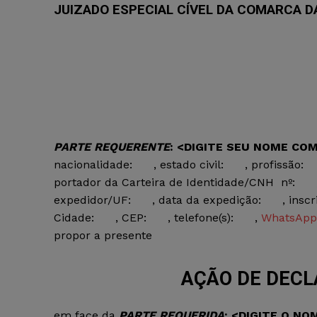
JUIZADO ESPECIAL CÍVEL DA COMARCA DA
PARTE REQUERENTE
:
<DIGITE SEU NOME CO
nacionalidade:
, estado civil:
, profissão:
portador da Carteira de Identidade/CNH nº:
expedidor/UF:
, data da expedição:
, insc
Cidade:
, CEP:
, telefone(s):
,
WhatsApp
propor a presente
AÇÃO DE DECL
em face da
PARTE
REQUERIDA
:
<DIGITE O NO