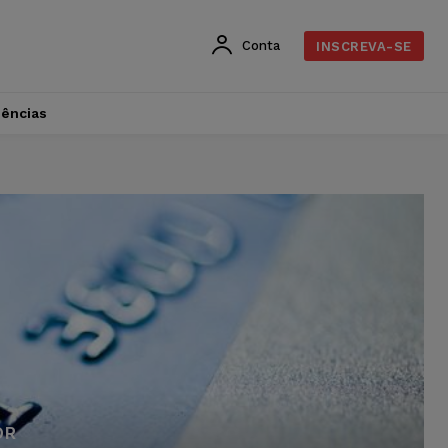
Conta
INSCREVA-SE
dências
OR