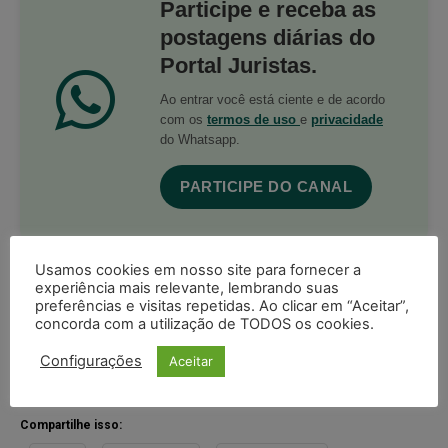
Participe e receba as
postagens diárias do
Portal Juristas.
Ao entrar você está ciente e de acordo
com os
termos de uso
e
privacidade
do Whatsapp.
PARTICIPE DO CANAL
Usamos cookies em nosso site para fornecer a
experiência mais relevante, lembrando suas
preferências e visitas repetidas. Ao clicar em “Aceitar”,
Acompanhe o Juristas no Google News
concorda com a utilização de TODOS os cookies.
receba as principais notícias jurídicas do Brasil
Configurações
Aceitar
Seguir no Google
Compartilhe isso: