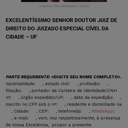
Créditos: Tero-Vesalainen / iStock
EXCELENTÍSSIMO SENHOR DOUTOR JUIZ DE
DIREITO DO JUIZADO ESPECIAL CÍVEL DA
CIDADE – UF
PARTE REQUERENTE
:
<DIGITE SEU NOME COMPLETO>
,
nacionalidade:
, estado civil:
, profissão:
,
filiação:
,
portador da Carteira de Identidade/CNH
nº:
, órgão expedidor/UF:
, data da expedição:
,
inscrito no CPF sob o nº:
, residente e domiciliado na
, Cidade:
, CEP:
, telefone(s):
,
WhatsApp
:
, e-mail:
, vem, mui respeitosamente, à presença
de Vossa Excelência, propor a presente