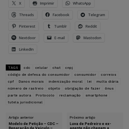
X
Imprimir
WhatsApp
Threads
Facebook
Telegram
Pinterest
Tumblr
Reddit
Nextdoor
E-mail
Mastodon
LinkedIn
TAGS
cdc
celular
chat
cnpj
código de defesa do consumidor
consumidor
correios
cpf
Danos morais
indenização moral
lei
multa diária
número de rastreio
objeto
obrigação de fazer
ônus
parte autora
Protocolo
reclamação
smartphone
tutela jurisdicional
Artigo anterior
Próximo artigo
Modelo de Petição – CDC –
Luva de Pedreiro e ex-
Reparação de Veículo –
agente não chegam a