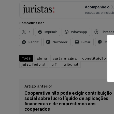
Acompanhe o Ju
receba as principais
Compartilhe isso:
X
Imprimir
WhatsApp
Thread
Reddit
Nextdoor
E-mail
Mast
aluna
carta magna
constituição fed
TAGS
juíza federal
trf1
tribunal
Artigo anterior
Cooperativa não pode exigir contribuição
social sobre lucro líquido de aplicações
financeiras e de empréstimos aos
cooperados