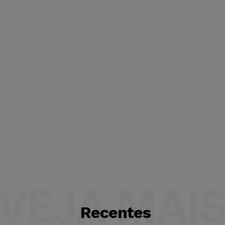
VEJA MAI
Recentes