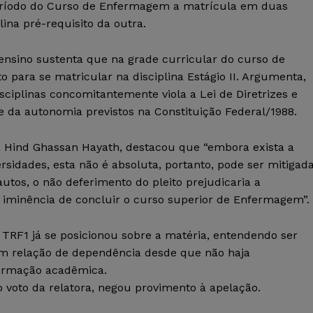
eríodo do Curso de Enfermagem a matrícula em duas
ina pré-requisito da outra.
 ensino sustenta que na grade curricular do curso de
o para se matricular na disciplina Estágio II. Argumenta,
sciplinas concomitantemente viola a Lei de Diretrizes e
e da autonomia previstos na Constituição Federal/1988.
da Hind Ghassan Hayath, destacou que “embora exista a
ersidades, esta não é absoluta, portanto, pode ser mitigad
utos, o não deferimento do pleito prejudicaria a
 iminência de concluir o curso superior de Enfermagem”.
TRF1 já se posicionou sobre a matéria, entendendo ser
am relação de dependência desde que não haja
formação acadêmica.
voto da relatora, negou provimento à apelação.