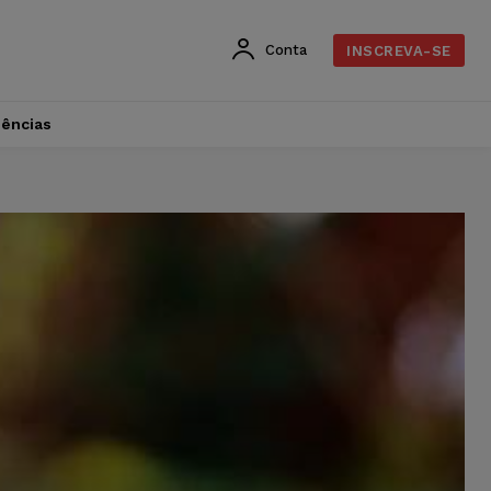
Conta
INSCREVA-SE
dências