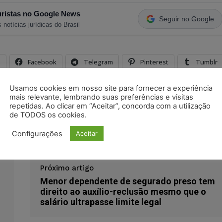
ristas no Google News
Seguir no Google
 notícias jurídicas do Brasil
s
Facebook
Telegram
Pinterest
Tumblr
odon
LinkedIn
Usamos cookies em nosso site para fornecer a experiência
mais relevante, lembrando suas preferências e visitas
repetidas. Ao clicar em “Aceitar”, concorda com a utilização
eral
educação
enfermagem
instituição de ensino
de TODOS os cookies.
Configurações
Aceitar
Próximo artigo
Menor dependente de segurado preso tem
direito ao auxílio-reclusão mesmo que o
salário ultrapasse limite legal