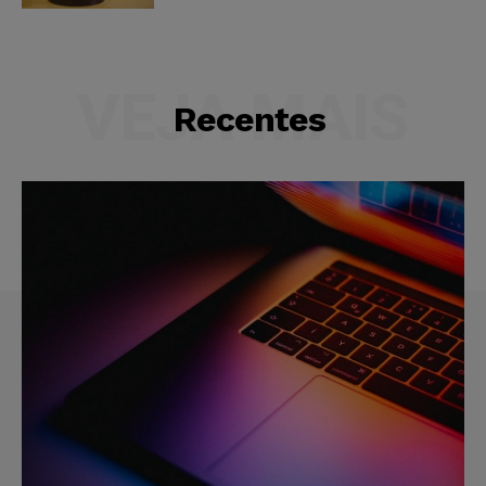
VEJA MAIS
Recentes