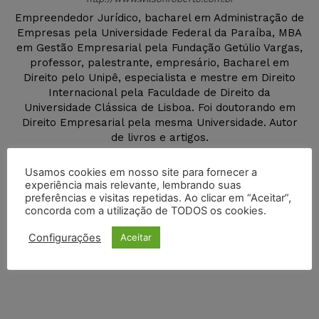
Empreendedor Jurídico, bacharel em Administração de
Empresas pela Universidade Federal da Paraíba, MBA
em Gestão Empresarial pela Fundação Getúlio Vargas,
professor, palestrante, empresário, Bacharel em
Direito pelo Unipê, especialista e mestre em Direito
Internacional pela Faculdade de Direito da
Universidade Clássica de Lisboa. Foi doutorando em
Direito Empresarial pela mesma Universidade. Autor
de livros e artigos.
Usamos cookies em nosso site para fornecer a
experiência mais relevante, lembrando suas
preferências e visitas repetidas. Ao clicar em “Aceitar”,
concorda com a utilização de TODOS os cookies.
DEIXE UM COMENTÁRIO
Configurações
Aceitar
Default Comments (0)
Facebook Comments
Disqus Comments