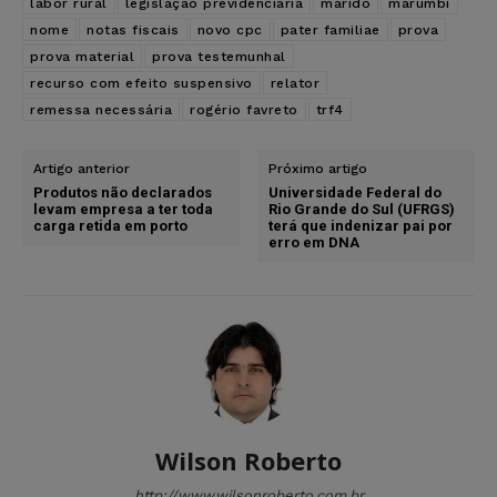
labor rural
legislação previdenciária
marido
marumbi
nome
notas fiscais
novo cpc
pater familiae
prova
prova material
prova testemunhal
recurso com efeito suspensivo
relator
remessa necessária
rogério favreto
trf4
Artigo anterior
Próximo artigo
Produtos não declarados
Universidade Federal do
levam empresa a ter toda
Rio Grande do Sul (UFRGS)
carga retida em porto
terá que indenizar pai por
erro em DNA
Wilson Roberto
http://www.wilsonroberto.com.br