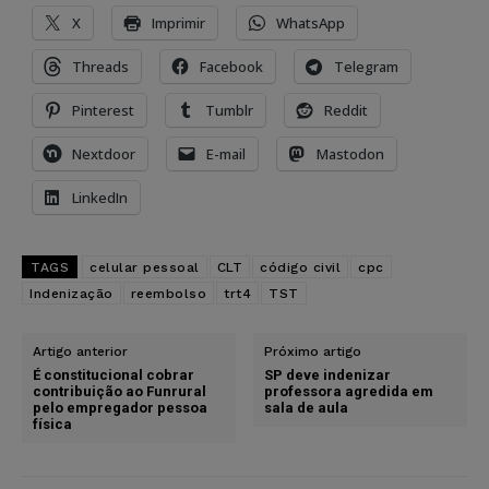
X
Imprimir
WhatsApp
Threads
Facebook
Telegram
Pinterest
Tumblr
Reddit
Nextdoor
E-mail
Mastodon
LinkedIn
TAGS
celular pessoal
CLT
código civil
cpc
Indenização
reembolso
trt4
TST
Artigo anterior
Próximo artigo
É constitucional cobrar
SP deve indenizar
contribuição ao Funrural
professora agredida em
pelo empregador pessoa
sala de aula
física