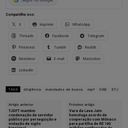
Seguir no Google
Compartilhe isso:
X
Imprimir
WhatsApp
Threads
Facebook
Telegram
Pinterest
Tumblr
Reddit
Nextdoor
E-mail
Mastodon
LinkedIn
TAGS
diligência
mandados de busca
mpf
OAB
STJ
Artigo anterior
Próximo artigo
TJDFT mantém
Vara da Lava Jato
condenação de servidor
homologa acordo de
público por perseguição e
cooperação com Mônaco
violação de sigilo
para partilha de R$ 160
funcional
milhões confiscados de