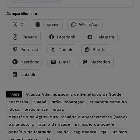
Compartilhe isso:
X
Imprimir
WhatsApp
Threads
Facebook
Telegram
Pinterest
Tumblr
Reddit
Nextdoor
E-mail
Mastodon
LinkedIn
TAGS
Aliança Administradora de Benefícios de Saúde
contratos
cuiabá
difícil reparação
elisabeth carvalho
idosa
lesão grave
mapa
Ministério da Agricultura Pecuária e Abastecimento (Mapa)
parte autora
plano de saúde
princípio da boa-fé
princípio da lealdade
saúde
seguradora
tjal
unimed
unimed cuiabá
vida