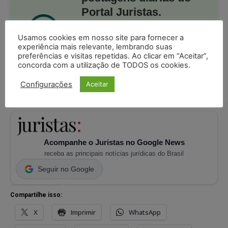
Portal Juristas.
Ao entrar você está ciente e de acordo
Usamos cookies em nosso site para fornecer a
com os
termos de uso
e
privacidade
experiência mais relevante, lembrando suas
do Whatsapp.
preferências e visitas repetidas. Ao clicar em “Aceitar”,
concorda com a utilização de TODOS os cookies.
PARTICIPE DO CANAL
Configurações
Aceitar
Acompanhe o Juristas no Google News
receba as principais notícias jurídicas do Brasil
Seguir no Google
Compartilhe isso:
X
Imprimir
WhatsApp