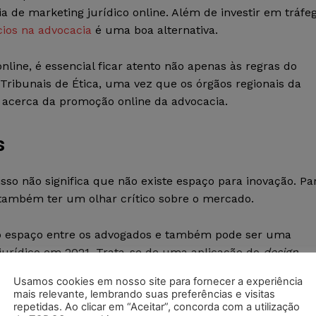
 de marketing jurídico online. Além de investir em tráfe
cios na advocacia
é uma boa alternativa.
line, é essencial ficar atento não apenas às regras do
ribunais de Ética, uma vez que os órgãos regionais da
 acerca da promoção online da advocacia.
s
isso não significa que não existe espaço para inovação. Pa
e também ter um olhar crítico sobre o mercado.
espaço entre os advogados e também pode ser uma
jurídico em 2021. Trata-se de uma aplicação do
design
Usamos cookies em nosso site para fornecer a experiência
mais relevante, lembrando suas preferências e visitas
cacia tanto olhando para o problema, como também para
repetidas. Ao clicar em “Aceitar”, concorda com a utilização