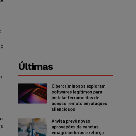
se
o
so
Últimas
m
Cibercriminosos exploram
softwares legítimos para
instalar ferramentas de
acesso remoto em ataques
silenciosos
em
Anvisa prevê novas
os
aprovações de canetas
emagrecedoras e reforça