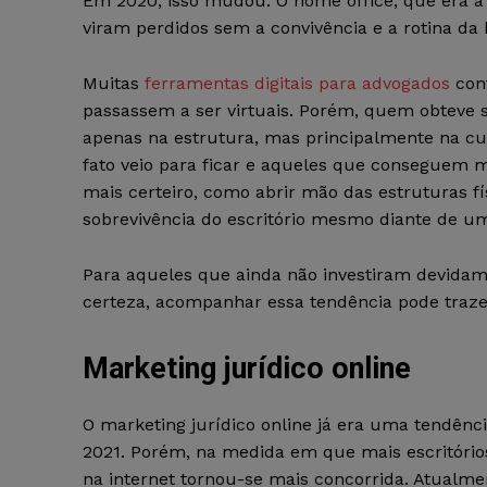
Em 2020, isso mudou. O home office, que era a 
viram perdidos sem a convivência e a rotina da
Muitas
ferramentas digitais para advogados
con
passassem a ser virtuais. Porém, quem obteve 
apenas na estrutura, mas principalmente na cul
fato veio para ficar e aqueles que conseguem
mais certeiro, como abrir mão das estruturas fí
sobrevivência do escritório mesmo diante de u
Para aqueles que ainda não investiram devidam
certeza, acompanhar essa tendência pode trazer
Marketing jurídico online
O marketing jurídico online já era uma tendênc
2021. Porém, na medida em que mais escritórios
na internet tornou-se mais concorrida. Atualmen