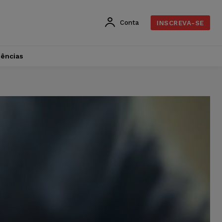
Conta
INSCREVA-SE
dências