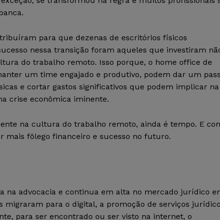
exceção, se transformou na regra e muitos profissionais 
 banca.
tribuíram para que dezenas de escritórios físicos
sucesso nessa transição foram aqueles que investiram nã
tura do trabalho remoto. Isso porque, o home office de
 manter um time engajado e produtivo, podem dar um pas
sicas e cortar gastos significativos que podem implicar na
ma crise econômica iminente.
ente na cultura do trabalho remoto, ainda é tempo. E co
 mais fôlego financeiro e sucesso no futuro.
ia na advocacia e continua em alta no mercado jurídico 
 migraram para o digital, a promoção de serviços jurídic
te, para ser encontrado ou ser visto na internet, o