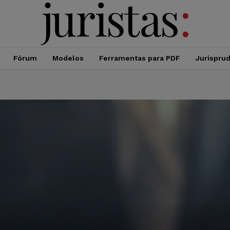
Fórum
Modelos
Ferramentas para PDF
Jurispru