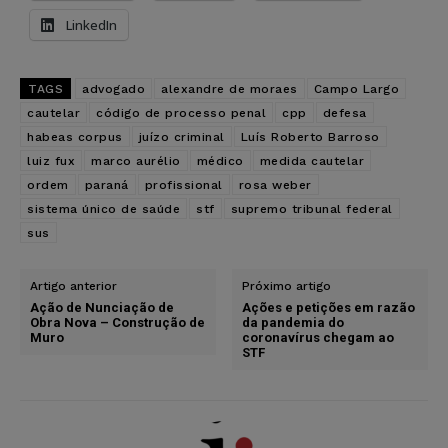
LinkedIn
TAGS
advogado
alexandre de moraes
Campo Largo
cautelar
código de processo penal
cpp
defesa
habeas corpus
juízo criminal
Luís Roberto Barroso
luiz fux
marco aurélio
médico
medida cautelar
ordem
paraná
profissional
rosa weber
sistema único de saúde
stf
supremo tribunal federal
sus
Artigo anterior
Próximo artigo
Ação de Nunciação de
Ações e petições em razão
Obra Nova – Construção de
da pandemia do
Muro
coronavírus chegam ao
STF