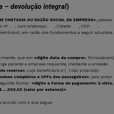
a – devolução integral
)
ME FANTASIA OU RAZÃO SOCIAL DA EMPRESA>
,
pessoa
 o nº
, com endereço: , Cidade: , CEP: ,
o eletrônico), em razão dos fundamentos a seguir aduzidos.
inarmente, que em
<digite data da compra>
, firmou(aram
carga perante a empresa requerida, mediante a emissão
 da reserva>
, cujo beneficiário é (
) o(a) próprio(a)
 nomes completos e CPFs dos passageiros>
, pelo preço
 seguinte forma:
<digite a forma de pagamento: á vista,
$…..XXX,XX (valor por extenso)>
.
 de acordo com o que segue: