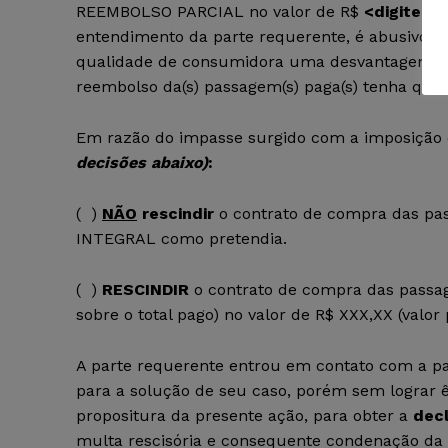
REEMBOLSO PARCIAL no valor de R$
<digite o 
entendimento da parte requerente, é abusivo, 
qualidade de consumidora uma desvantagem exa
reembolso da(s) passagem(s) paga(s) tenha que
Em razão do impasse surgido com a imposição 
decisões abaixo)
:
(
)
NÃO
rescindir
o contrato de compra das pa
INTEGRAL como pretendia.
(
)
RESCINDIR
o contrato de compra das passa
sobre o total pago) no valor de R$ XXX,XX (valo
A parte requerente entrou em contato com a pa
para a solução de seu caso, porém sem lograr êx
propositura da presente ação, para obter a
dec
multa rescisória e consequente condenação da