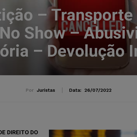
ição – Transporte
 No Show – Abusiv
ória – Devolução I
Por
Juristas
Data:
26/07/2022
E DIREITO DO