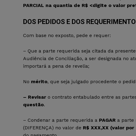
PARCIAL na quantia de R$
<digite o valor pr
DOS PEDIDOS E DOS REQUERIMENT
Com base no exposto, pede e requer:
– Que a parte requerida seja citada da presen
Audiência de Conciliação, a ser designada no a
importará a pena de revelia;
No
mérito
, que seja julgado procedente o pedid
– Revisar
o contrato entabulado entre as parte
questão
.
– Condenar a parte requerida a
PAGAR
a parte
(DIFERENÇA) no valor de
R$ XXX,XX (valor por
do pagamento.