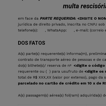
multa rescisóri
em face da
PARTE
REQUERIDA
:
<DIGITE O NO
jurídica de direito privado, inscrita no CNPJ sob
telefone(s):
, WhatsApp:
, e-mail: (correi
DOS FATOS
A(s) parte(s) requerente(s) informa(m), prelim
contrato de transporte aéreo de pessoas e de 
do(s) bilhete(s)/ reserva de nº
<digite o código
requerente ou (
) para usufruto de
<digite os
total de R$ XXX,XX (valor por extenso), pago da
parcelado no cartão de crédito em 10 x de R
A(s) passagem(s) aérea(s) foi(ram) adquirida(s)