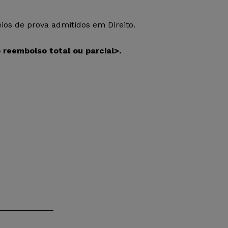
os de prova admitidos em Direito.
o reembolso total ou parcial>
.
____________