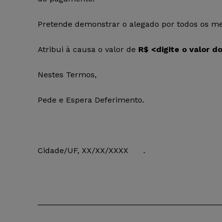
Pretende demonstrar o alegado por todos os mei
Atribui à causa o valor de
R$
<digite o valor d
Nestes Termos,
Pede e Espera Deferimento.
Cidade/UF, XX/XX/XXXX .
_________________________________________