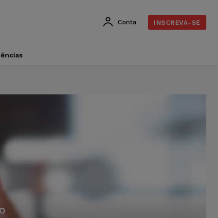
Conta
INSCREVA-SE
dências
RO