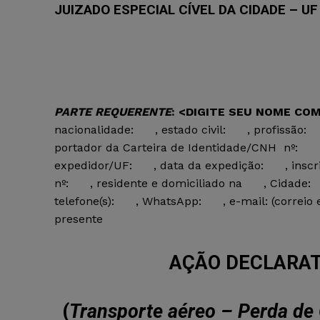
JUIZADO ESPECIAL CÍVEL DA CIDADE – UF
PARTE REQUERENTE
:
<DIGITE SEU NOME CO
nacionalidade:
, estado civil:
, profissão:
portador da Carteira de Identidade/CNH nº:
expedidor/UF:
, data da expedição:
, insc
nº:
, residente e domiciliado na
, Cidade:
telefone(s):
, WhatsApp:
, e-mail: (correi
presente
AÇÃO DECLARAT
(
Transporte aéreo – Perda de