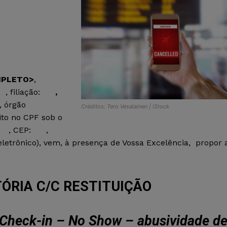
MPLETO>
,
, filiação:
,
, órgão
Créditos: Tero Vesalainen | iStock
rito no CPF sob o
, CEP:
,
o eletrônico), vem, à presença de Vossa Excelência, propor 
ÓRIA C/C RESTITUIÇÃO
 Check-in – No Show – abusividade d