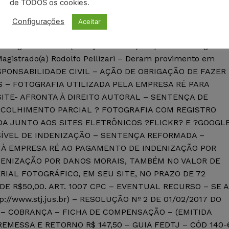
de TODOS os cookies.
0506 – Processo Digital. Petições para juntada devem s
Configurações
Aceitar
o, nos termos do artigo 7º da Res. 551/2011 – Apelação
a Borges Stuckert (Justiça Gratuita) – Apelado: Living
 Magistrado(a) Rodolfo Pellizari – Deram provimento em
RESPONSABILIDADE CIVIL – AÇÃO DE OBRIGAÇÃO DE FAZER
 – FOTOGRAFIA UTILIZADA PELA EMPRESA RÉ PARA
ITE- AFRONTA À DIREITO AUTORAL – SENTENÇA DE
ACOLHIMENTO PARCIAL ? FOTOGRAFIA COM REGISTRO
DA JUNTO AOS SITES ELETRÔNICOS ?FLICKR? E ?GOOGL
SSÍVEL DE INDENIZAÇÃO – SENTENÇA REFORMADA –
 À EMPRESA RÉ AO PAGAMENTO DE INDENIZAÇÃO POR
NDENIZAÇÃO POR DANOS MORAIS, TAMBÉM NO VALOR DE
ERIAL FOTOGRÁFICO, EM SEU SITE, NO PRAZO DE 72
DE R$50,00. ART. 1007 CPC – EVENTUAL RECURSO – SE 
p://www.stj.jus.br) – RESOLUÇÃO Nº 2 DE 01/02/2017 DO
RU – COBRANÇA – FICHA DE COMPENSAÇÃO – (EMITIDA
 REMESSA E RETORNO R$ 147,50 – GUIA FEDTJ – CÓD 140-