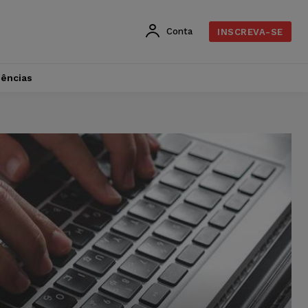
Conta
INSCREVA-SE
dências