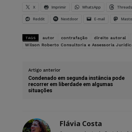
X
Imprimir
WhatsApp
Thread
Reddit
Nextdoor
E-mail
Mast
autor
contrafação
direito autoral
TAGS
Wilson Roberto Consultoria e Assessoria Jurídic
Artigo anterior
Condenado em segunda instância pode
recorrer em liberdade em algumas
situações
Flávia Costa