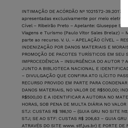
INTIMAÇÃO DE ACÓRDÃO Nº 1021572-39.2017.8.26.
apresentadas exclusivamente por meio eletrônic
Cível – Ribeirão Preto – Apelante: Giuseppe Silv
Viagens e Turismo (Paulo Vitor Sales Brelaz) –
parte ao recurso. V. U. – APELAÇÃO CÍVEL – 
INDENIZAÇÃO POR DANOS MATERIAIS E MORAIS
PROMOÇÃO DE PACOTES TURÍSTICOS EM SEU S
IMPROCEDÊNCIA – INSURGÊNCIA DO AUTOR ? 
JUNTO A BIBLIOTECA NACIONAL E IDENTIFICA
– DIVULGAÇÃO QUE CONFIRA ATO ILÍCITO PA
RECURSO PROVIDO EM PARTE PARA CONDENAR
DANOS MATERIAIS, NO VALOR DE R$500,00; I
R$500,00 E A IDENTIFICAR A AUTORIA NO MAT
HORAS, SOB PENA DE MULTA DIÁRIA NO VALOR 
STJ: CUSTAS R$ 186,10 – (GUIA GRU NO SITE htt
STJ; SE AO STF: CUSTAS R$ 206,63 – GUIA G
ATRAVÉS DO SITE www. stf.jus.br) E PORTE DE