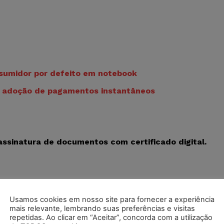
nsumidor por defeito em notebook
e adoção de pagamentos instantâneos
assinatura de documentos com certificado digital.
Usamos cookies em nosso site para fornecer a experiência
mais relevante, lembrando suas preferências e visitas
repetidas. Ao clicar em “Aceitar”, concorda com a utilização